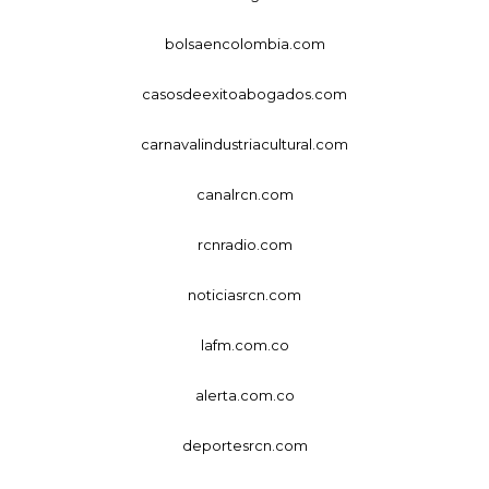
bolsaencolombia.com
casosdeexitoabogados.com
carnavalindustriacultural.com
canalrcn.com
rcnradio.com
noticiasrcn.com
lafm.com.co
alerta.com.co
deportesrcn.com