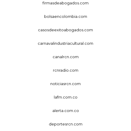
firmasdeabogados.com
bolsaencolombia.com
casosdeexitoabogados.com
carnavalindustriacultural.com
canalrcn.com
rcnradio.com
noticiasrcn.com
lafm.com.co
alerta.com.co
deportesrcn.com