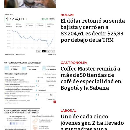
BOLSAS
El dólar retomó su senda
bajista y cerró en a
$3.204,61, es decir, $25,83
por debajo de la TRM
GASTRONOMÍA
Coffee Master reunirá a
más de 50 tiendas de
café de especialidad en
Bogotá y la Sabana
LABORAL
Uno de cada cinco
jóvenes gen Z ha llevado
a sus padres a una