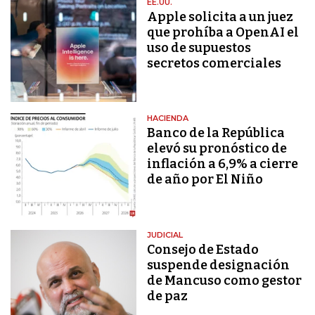
EE.UU.
Apple solicita a un juez
que prohíba a OpenAI el
uso de supuestos
secretos comerciales
HACIENDA
Banco de la República
elevó su pronóstico de
inflación a 6,9% a cierre
de año por El Niño
JUDICIAL
Consejo de Estado
suspende designación
de Mancuso como gestor
de paz