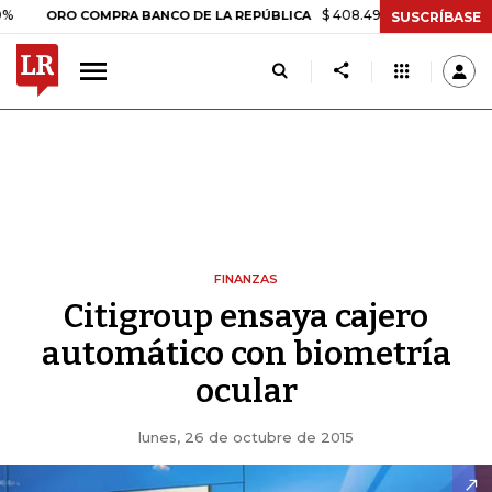
$ 408.498,97
+$ 8.753,81
+2,1
ORO COMPRA BANCO DE LA REPÚBLICA
SUSCRÍBASE
FINANZAS
Citigroup ensaya cajero
automático con biometría
ocular
lunes, 26 de octubre de 2015