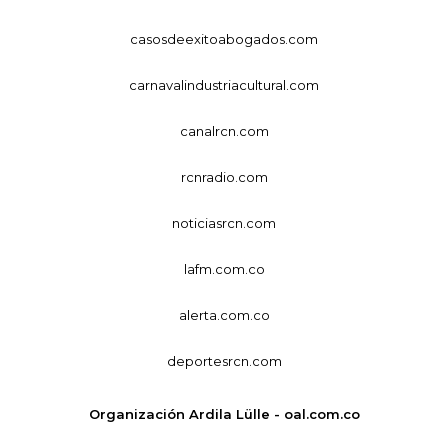
casosdeexitoabogados.com
carnavalindustriacultural.com
canalrcn.com
rcnradio.com
noticiasrcn.com
lafm.com.co
alerta.com.co
deportesrcn.com
Organización Ardila Lülle - oal.com.co