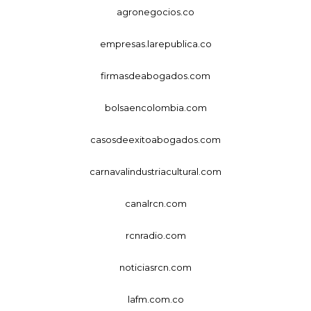
agronegocios.co
empresas.larepublica.co
firmasdeabogados.com
bolsaencolombia.com
casosdeexitoabogados.com
carnavalindustriacultural.com
canalrcn.com
rcnradio.com
noticiasrcn.com
lafm.com.co