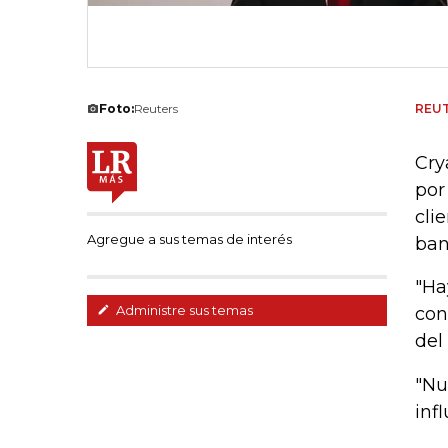
Foto:
Reuters
REU
Cry
por
cli
Agregue a sus temas de interés
ban
"Ha
Administre sus temas
con
del
"Nu
inf