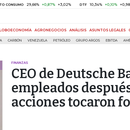
29,66%
+0,87%
+3,02%
10,34%
+0,10%
+0,98%
ONSUMO
DTF
LOBOECONOMÍA
AGRONEGOCIOS
ANÁLISIS
ASUNTOS LEGALES
ÍA
CARBÓN
VENEZUELA
PETRÓLEO
GRUPO ARGOS
EBITDA
AMÉ
FINANZAS
CEO de Deutsche Ba
empleados después 
acciones tocaron f