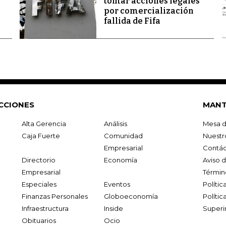
tomar acciones legales
por comercialización
fallida de Fifa
CCIONES
MANT
Alta Gerencia
Análisis
Mesa d
Caja Fuerte
Comunidad
Nuestr
Empresarial
Contác
Directorio
Economía
Aviso 
Empresarial
Términ
Especiales
Eventos
Políti
Finanzas Personales
Globoeconomía
Polític
Infraestructura
Inside
Superi
Obituarios
Ocio