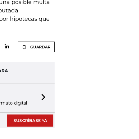
 una posible multa
sputada
 por hipotecas que
GUARDAR
ARA
Next slide
rmato digital
SUSCRÍBASE YA