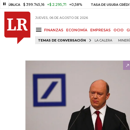
$ 399.745,16
+$ 2.295,71
+0,58%
BLICA
TASA DE USURA CRÉDITO C
JUEVES, 06 DE AGOSTO DE 2026
FINANZAS
ECONOMÍA
EMPRESAS
OCIO
G
TEMAS DE CONVERSACIÓN
LA CALERA
MINER