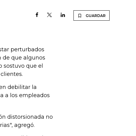
GUARDAR
star perturbados
n de que algunos
o sostuvo que el
clientes.
n debilitar la
rna a los empleados
ón distorsionada no
ias", agregó.