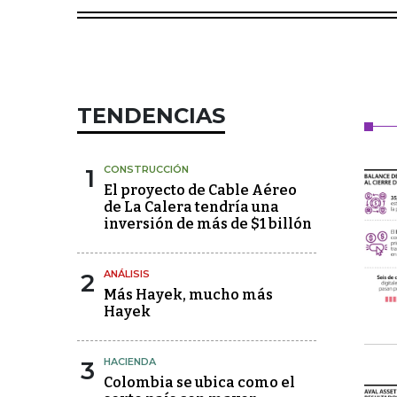
TENDENCIAS
1
CONSTRUCCIÓN
El proyecto de Cable Aéreo
de La Calera tendría una
inversión de más de $1 billón
2
ANÁLISIS
Más Hayek, mucho más
Hayek
3
HACIENDA
Colombia se ubica como el