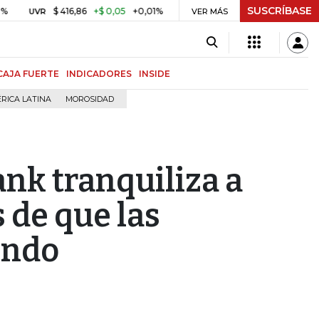
SUSCRÍBASE
$ 416,86
+$ 0,05
+0,01%
US$ 64.968,40
US$ 856,80
UVR
BITCOIN
VER MÁS
CAJA FUERTE
INDICADORES
INSIDE
RICA LATINA
MOROSIDAD
nk tranquiliza a
de que las
ondo