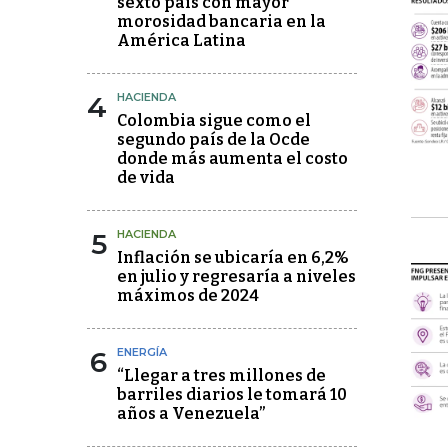
sexto país con mayor
morosidad bancaria en la
América Latina
4
HACIENDA
Colombia sigue como el
segundo país de la Ocde
donde más aumenta el costo
de vida
5
HACIENDA
Inflación se ubicaría en 6,2%
en julio y regresaría a niveles
máximos de 2024
6
ENERGÍA
“Llegar a tres millones de
barriles diarios le tomará 10
años a Venezuela”