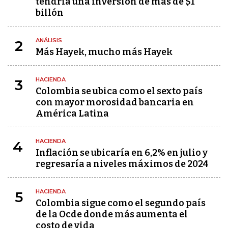
tendría una inversión de más de $1
billón
ANÁLISIS
2
Más Hayek, mucho más Hayek
HACIENDA
3
Colombia se ubica como el sexto país
con mayor morosidad bancaria en
América Latina
HACIENDA
4
Inflación se ubicaría en 6,2% en julio y
regresaría a niveles máximos de 2024
HACIENDA
5
Colombia sigue como el segundo país
de la Ocde donde más aumenta el
costo de vida