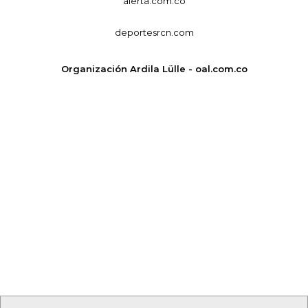
alerta.com.co
deportesrcn.com
Organización Ardila Lülle - oal.com.co