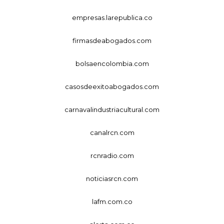
empresas.larepublica.co
firmasdeabogados.com
bolsaencolombia.com
casosdeexitoabogados.com
carnavalindustriacultural.com
canalrcn.com
rcnradio.com
noticiasrcn.com
lafm.com.co