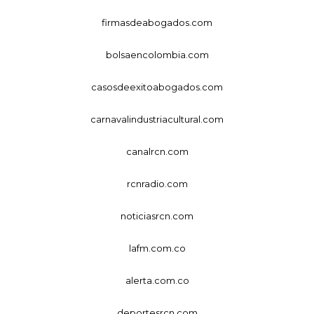
firmasdeabogados.com
bolsaencolombia.com
casosdeexitoabogados.com
carnavalindustriacultural.com
canalrcn.com
rcnradio.com
noticiasrcn.com
lafm.com.co
alerta.com.co
deportesrcn.com