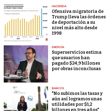
HACIENDA
Ofensiva migratoria de
Trump lleva las órdenes
de deportación a su
nivel más alto desde
1998
ENERGÍA
Superservicios estima
que usuarios han
pagado $24,9 billones
por obras inconclusas
BANCOS
"No subimos las tasas y
aún así logramos unas
utilidades por $1,2
billones en tres años"