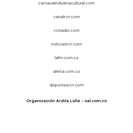
carnavalindustriacultural.com
canalrcn.com
rcnradio.com
noticiasrcn.com
lafm.com.co
alerta.com.co
deportesrcn.com
Organización Ardila Lülle - oal.com.co