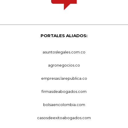
PORTALES ALIADOS:
asuntoslegales.com.co
agronegocios.co
empresas.larepublica.co
firmasdeabogados.com
bolsaencolombia.com
casosdeexitoabogados.com