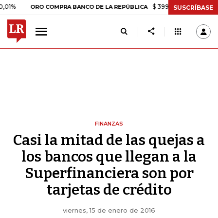
$ 399.745,16
+$ 2.295,71
+
ORO COMPRA BANCO DE LA REPÚBLICA
SUSCRÍBASE
FINANZAS
Casi la mitad de las quejas a
los bancos que llegan a la
Superfinanciera son por
tarjetas de crédito
viernes, 15 de enero de 2016