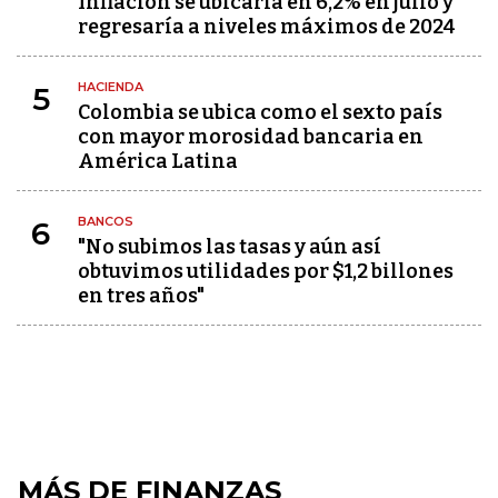
Inflación se ubicaría en 6,2% en julio y
regresaría a niveles máximos de 2024
HACIENDA
5
Colombia se ubica como el sexto país
con mayor morosidad bancaria en
América Latina
BANCOS
6
"No subimos las tasas y aún así
obtuvimos utilidades por $1,2 billones
en tres años"
MÁS DE FINANZAS