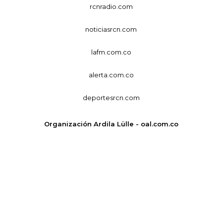
rcnradio.com
noticiasrcn.com
lafm.com.co
alerta.com.co
deportesrcn.com
Organización Ardila Lülle - oal.com.co