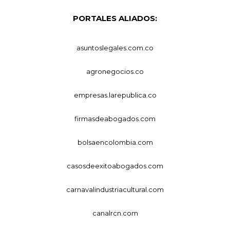
PORTALES ALIADOS:
asuntoslegales.com.co
agronegocios.co
empresas.larepublica.co
firmasdeabogados.com
bolsaencolombia.com
casosdeexitoabogados.com
carnavalindustriacultural.com
canalrcn.com