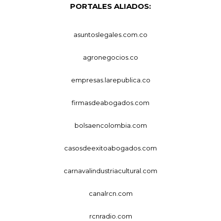
PORTALES ALIADOS:
asuntoslegales.com.co
agronegocios.co
empresas.larepublica.co
firmasdeabogados.com
bolsaencolombia.com
casosdeexitoabogados.com
carnavalindustriacultural.com
canalrcn.com
rcnradio.com