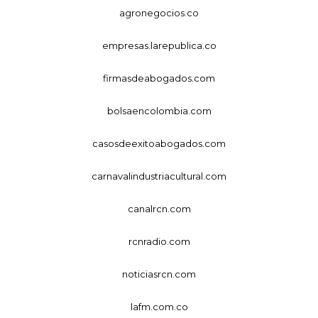
agronegocios.co
empresas.larepublica.co
firmasdeabogados.com
bolsaencolombia.com
casosdeexitoabogados.com
carnavalindustriacultural.com
canalrcn.com
rcnradio.com
noticiasrcn.com
lafm.com.co