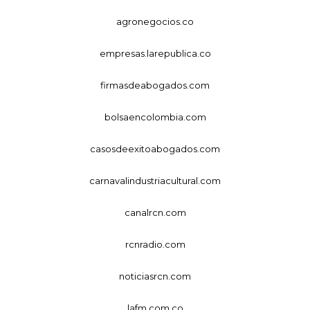
agronegocios.co
empresas.larepublica.co
firmasdeabogados.com
bolsaencolombia.com
casosdeexitoabogados.com
carnavalindustriacultural.com
canalrcn.com
rcnradio.com
noticiasrcn.com
lafm.com.co