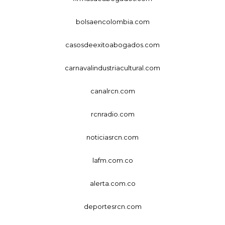
bolsaencolombia.com
casosdeexitoabogados.com
carnavalindustriacultural.com
canalrcn.com
rcnradio.com
noticiasrcn.com
lafm.com.co
alerta.com.co
deportesrcn.com