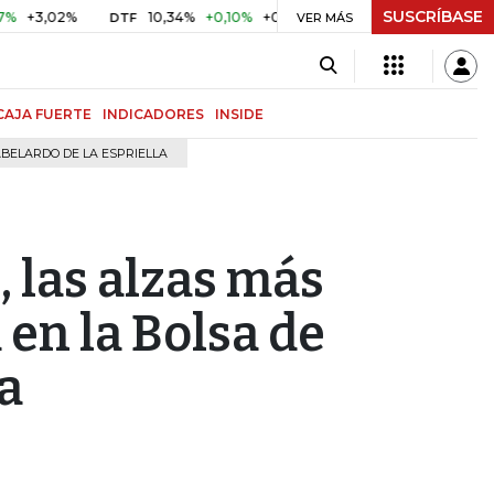
SUSCRÍBASE
,02%
10,34%
+0,10%
+0,98%
$ 416,96
+$ 0,05
+0,0
DTF
VER MÁS
UVR
CAJA FUERTE
INDICADORES
INSIDE
BELARDO DE LA ESPRIELLA
 las alzas más
 en la Bolsa de
a