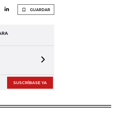
GUARDAR
ARA
Next slide
SUSCRÍBASE YA