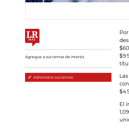
Por
des
$60
$9.
Agregue a sus temas de interés
tít
Las
Administre sus temas
con
$4.
El 
1,0
uni