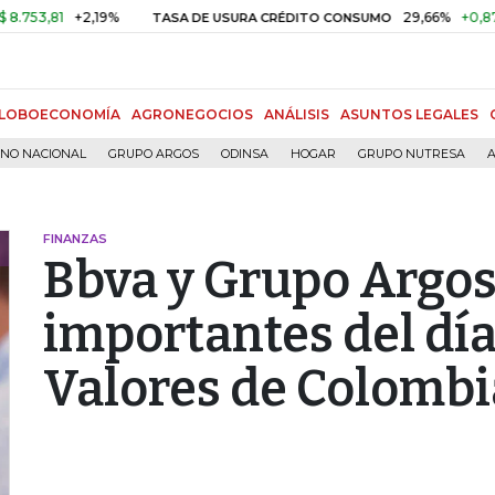
,81
+2,19%
29,66%
+0,87%
+3
TASA DE USURA CRÉDITO CONSUMO
LOBOECONOMÍA
AGRONEGOCIOS
ANÁLISIS
ASUNTOS LEGALES
RNO NACIONAL
GRUPO ARGOS
ODINSA
HOGAR
GRUPO NUTRESA
A
FINANZAS
Bbva y Grupo Argos,
importantes del día
Valores de Colombi