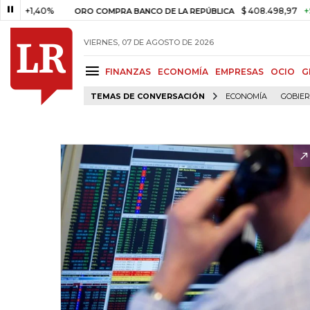
+1,40%
$ 408.498,97
+$ 8.753
ORO COMPRA BANCO DE LA REPÚBLICA
VIERNES, 07 DE AGOSTO DE 2026
FINANZAS
ECONOMÍA
EMPRESAS
OCIO
G
TEMAS DE CONVERSACIÓN
ECONOMÍA
GOBIE