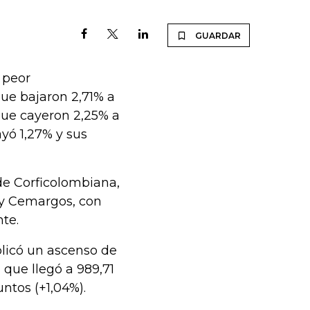
GUARDAR
 peor
ue bajaron 2,71% a
 que cayeron 2,25% a
ayó 1,27% y sus
de Corficolombiana,
l y Cemargos, con
nte.
mplicó un ascenso de
que llegó a 989,71
puntos (+1,04%).