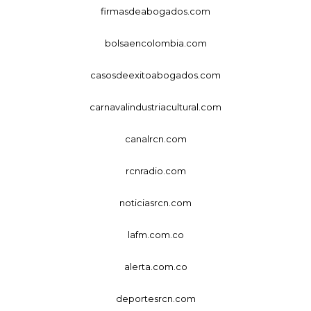
firmasdeabogados.com
bolsaencolombia.com
casosdeexitoabogados.com
carnavalindustriacultural.com
canalrcn.com
rcnradio.com
noticiasrcn.com
lafm.com.co
alerta.com.co
deportesrcn.com