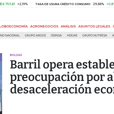
,81
+2,19%
29,66%
+0,87%
+3
TASA DE USURA CRÉDITO CONSUMO
LOBOECONOMÍA
AGRONEGOCIOS
ANÁLISIS
ASUNTOS LEGALES
RNO NACIONAL
GRUPO ARGOS
ODINSA
HOGAR
GRUPO NUTRESA
A
BOLSAS
Barril opera establ
preocupación por 
desaceleración ec