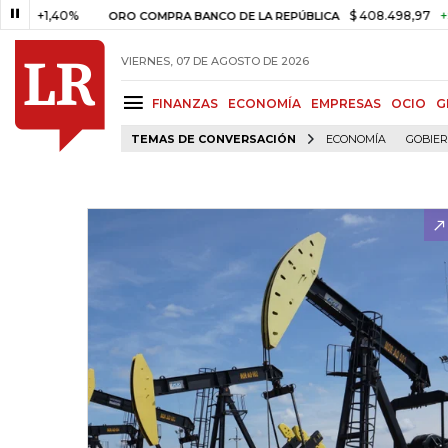
1,40%
$ 408.498,97
+$ 8.753
ORO COMPRA BANCO DE LA REPÚBLICA
VIERNES, 07 DE AGOSTO DE 2026
FINANZAS
ECONOMÍA
EMPRESAS
OCIO
G
TEMAS DE CONVERSACIÓN
ECONOMÍA
GOBIE