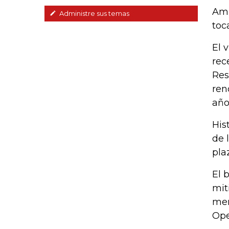
Amb
Administre sus temas
toc
El 
rec
Res
ren
año
His
de 
pla
El 
mit
mer
Ope