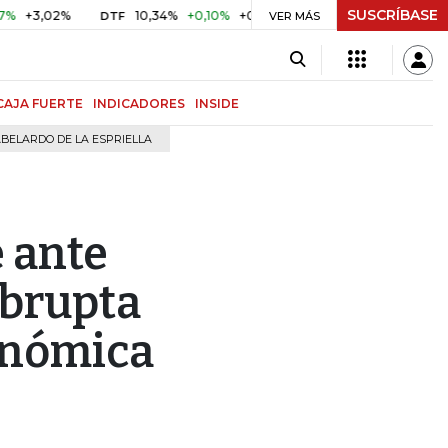
SUSCRÍBASE
,02%
10,34%
+0,10%
+0,98%
$ 416,96
+$ 0,05
+0,0
DTF
UVR
VER MÁS
CAJA FUERTE
INDICADORES
INSIDE
BELARDO DE LA ESPRIELLA
e ante
abrupta
onómica