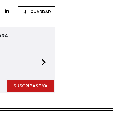
GUARDAR
ARA
Next slide
SUSCRÍBASE YA