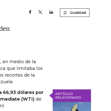
GUARDAR
rden
s, en medio de la
ca que limitaba los
s recortes de la
zuela.
a 66,93 dólares por
ARTÍCULO
RELACIONADO
ermediate (WTI)
de
il.