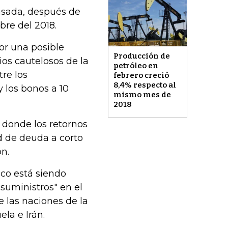
asada, después de
re del 2018.
or una posible
Producción de
os cautelosos de la
petróleo en
re los
febrero creció
8,4% respecto al
 los bonos a 10
mismo mes de
2018
 donde los retornos
d de deuda a corto
n.
co está siendo
suministros" en el
e las naciones de la
la e Irán.