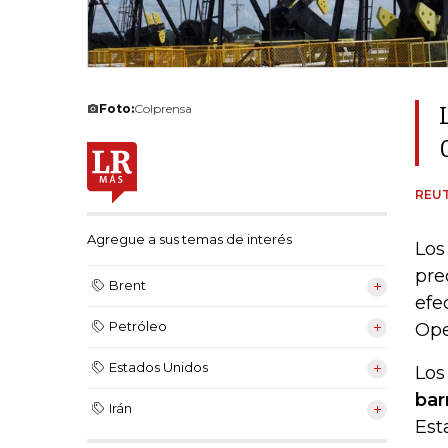
Foto:
Colprensa
REU
Agregue a sus temas de interés
Los
pre
Brent
efe
Petróleo
Ope
Estados Unidos
Los
bar
Irán
Est