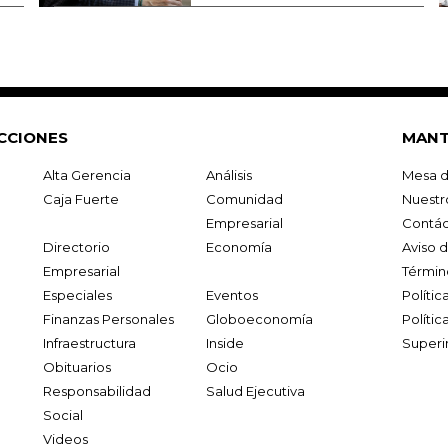
CCIONES
MANT
Alta Gerencia
Análisis
Mesa d
Caja Fuerte
Comunidad
Nuestr
Empresarial
Contác
Directorio
Economía
Aviso 
Empresarial
Términ
Especiales
Eventos
Políti
Finanzas Personales
Globoeconomía
Polític
Infraestructura
Inside
Superi
Obituarios
Ocio
Responsabilidad
Salud Ejecutiva
Social
Videos