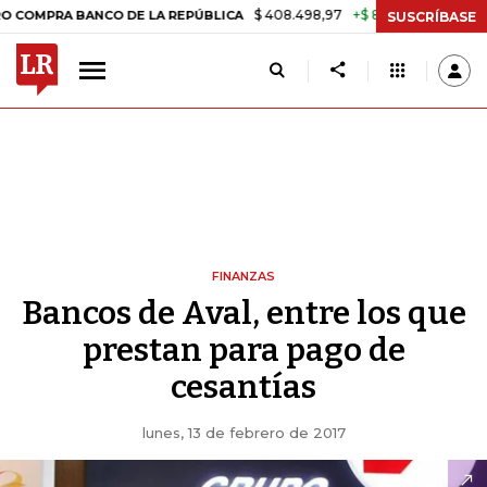
$ 408.498,97
+$ 8.753,81
+2,19%
RA BANCO DE LA REPÚBLICA
TAS
SUSCRÍBASE
FINANZAS
Bancos de Aval, entre los que
prestan para pago de
cesantías
lunes, 13 de febrero de 2017