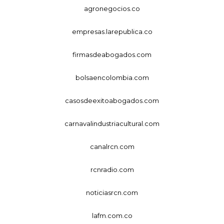
agronegocios.co
empresas.larepublica.co
firmasdeabogados.com
bolsaencolombia.com
casosdeexitoabogados.com
carnavalindustriacultural.com
canalrcn.com
rcnradio.com
noticiasrcn.com
lafm.com.co