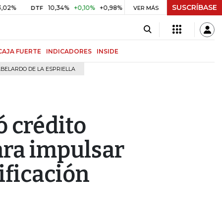
SUSCRÍBASE
10,34%
+0,10%
+0,98%
$ 416,96
+$ 0,05
+0,01%
DTF
UVR
VER MÁS
CAJA FUERTE
INDICADORES
INSIDE
BELARDO DE LA ESPRIELLA
 crédito
ara impulsar
ificación