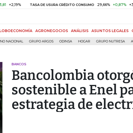
2,19%
29,66%
+0,87%
+3,02%
TASA DE USURA CRÉDITO CONSUMO
LOBOECONOMÍA
AGRONEGOCIOS
ANÁLISIS
ASUNTOS LEGALES
RNO NACIONAL
GRUPO ARGOS
ODINSA
HOGAR
GRUPO NUTRESA
A
BANCOS
Bancolombia otorgó
sostenible a Enel p
estrategia de electr