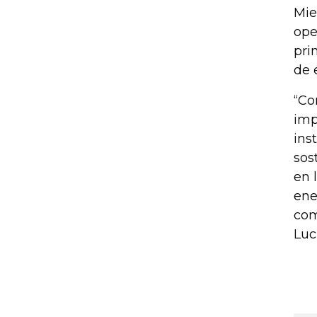
Mie
ope
pri
de 
“Co
imp
ins
sos
en 
ene
com
Luc