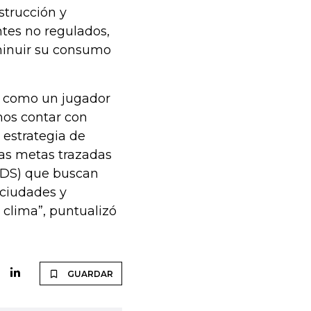
strucción y
ntes no regulados,
minuir su consumo
ón como un jugador
mos contar con
 estrategia de
las metas trazadas
(ODS) que buscan
 ciudades y
 clima”, puntualizó
GUARDAR