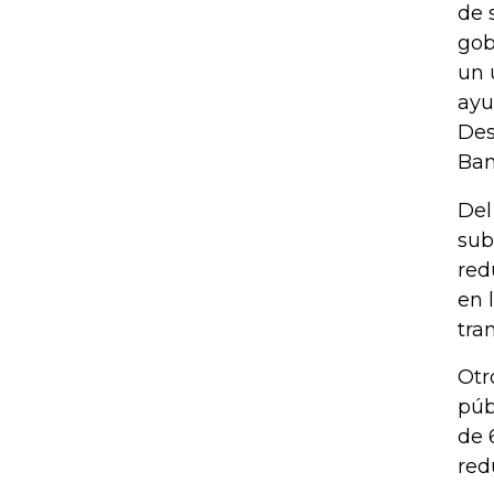
de 
gob
un 
ayu
Des
Ban
Del
sub
red
en 
tra
Otr
púb
de 
red