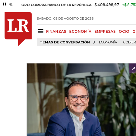
%
$ 408.498,97
+$ 8.753,81
+
ORO COMPRA BANCO DE LA REPÚBLICA
SÁBADO, 08 DE AGOSTO DE 2026
FINANZAS
ECONOMÍA
EMPRESAS
OCIO
G
TEMAS DE CONVERSACIÓN
ECONOMÍA
GOBIE