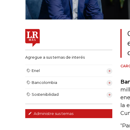
Agregue a sus temas de interés
CARO
Enel
Ba
Bancolombia
mil
Sostenibilidad
ene
la 
Cun
Administre sus temas
“Pa