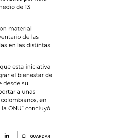
medio de 13
con material
ventario de las
as en las distintas
que esta iniciativa
rar el bienestar de
e desde su
portar a unas
s colombianos, en
e la ONU” concluyó
GUARDAR