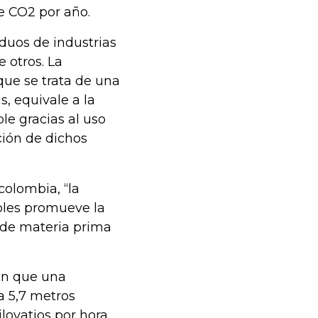
e CO2 por año.
iduos de industrias
 otros. La
ue se trata de una
, equivale a la
le gracias al uso
ción de dichos
olombia, “la
bles promueve la
 de materia prima
ran que una
a 5,7 metros
ilovatios por hora