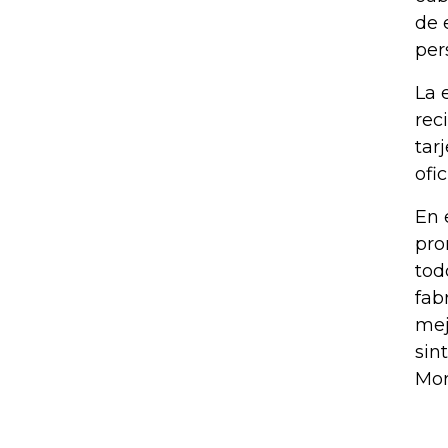
de 
per
La 
rec
tar
ofi
En 
pro
tod
fab
mej
sin
Mor