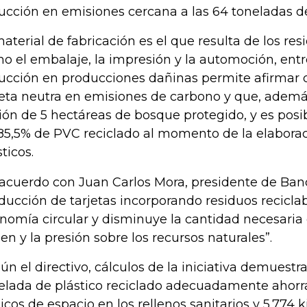
ucción en emisiones cercana a las 64 toneladas d
material de fabricación es el que resulta de los res
o el embalaje, la impresión y la automoción, entre
ucción en producciones dañinas permite afirmar q
jeta neutra en emisiones de carbono y que, además
ión de 5 hectáreas de bosque protegido, y es posib
85,5% de PVC reciclado al momento de la elabora
ticos.
acuerdo con Juan Carlos Mora, presidente de Banc
ducción de tarjetas incorporando residuos recicla
nomía circular y disminuye la cantidad necesaria
gen y la presión sobre los recursos naturales”.
ún el directivo, cálculos de la iniciativa demuest
elada de plástico reciclado adecuadamente ahorr
icos de espacio en los rellenos sanitarios y 5.774 k