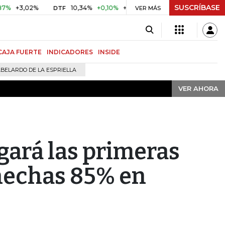
SUSCRÍBASE
VER AHORA
,02%
10,34%
+0,10%
+0,98%
$ 416,91
+$ 0,05
+0,0
DTF
VER MÁS
UVR
CAJA FUERTE
INDICADORES
INSIDE
BELARDO DE LA ESPRIELLA
VER AHORA
ará las primeras
 hechas 85% en