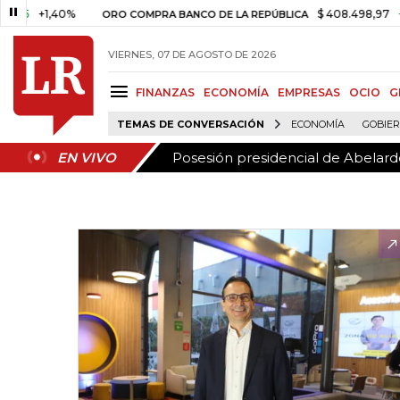
Posesión presidencial de Abelardo
EN VIVO
+1,40%
$ 408.498,97
+$ 8.753
ORO COMPRA BANCO DE LA REPÚBLICA
VIERNES, 07 DE AGOSTO DE 2026
FINANZAS
ECONOMÍA
EMPRESAS
OCIO
G
TEMAS DE CONVERSACIÓN
ECONOMÍA
GOBIE
Posesión presidencial de Abelardo
EN VIVO