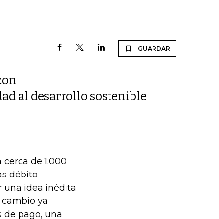
GUARDAR
con
dad al desarrollo sostenible
 cerca de 1.000
as débito
r una idea inédita
al cambio ya
s de pago, una