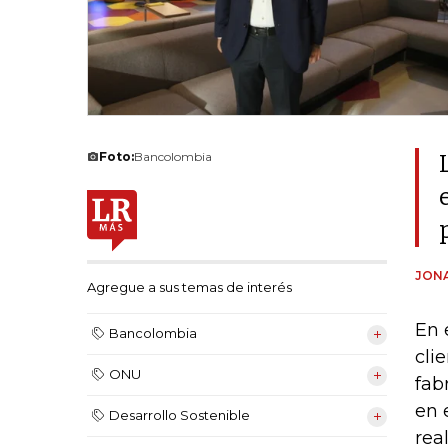
Foto:
Bancolombia
JON
Agregue a sus temas de interés
En 
Bancolombia
cli
ONU
fab
en 
Desarrollo Sostenible
rea