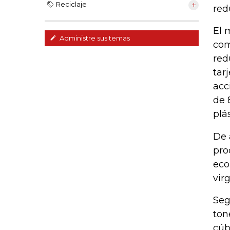
Reciclaje
red
El 
Administre sus temas
com
red
tar
acc
de 
plás
De 
pro
eco
vir
Seg
ton
cúb