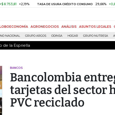
 de la Espriella
,81
+2,19%
29,66%
+0,87%
+3
TASA DE USURA CRÉDITO CONSUMO
LOBOECONOMÍA
AGRONEGOCIOS
ANÁLISIS
ASUNTOS LEGALES
RNO NACIONAL
GRUPO ARGOS
ODINSA
HOGAR
GRUPO NUTRESA
A
 de la Espriella
BANCOS
Bancolombia entreg
tarjetas del sector
PVC reciclado