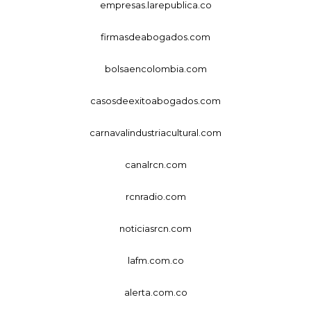
empresas.larepublica.co
firmasdeabogados.com
bolsaencolombia.com
casosdeexitoabogados.com
carnavalindustriacultural.com
canalrcn.com
rcnradio.com
noticiasrcn.com
lafm.com.co
alerta.com.co