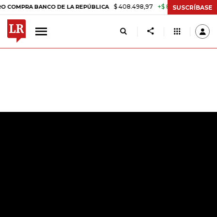
$ 408.498,97
+$ 8.753,81
+2,19%
BANCO DE LA REPÚBLICA
TASA D
SUSCRÍBASE