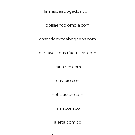
firmasdeabogados.com
bolsaencolombia.com
casosdeexitoabogados.com
carnavalindustriacultural.com
canalrcn.com
rcnradio.com
noticiasrcn.com
lafm.com.co
alerta.com.co