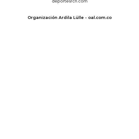
deportesrcn.com
Organización Ardila Lülle - oal.com.co