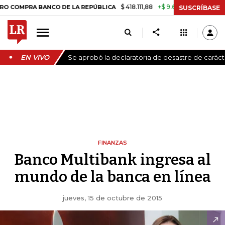
$ 418.111,88
+$ 9.612,91
+2,35%
MPRA BANCO DE LA REPÚBLICA
TAS
SUSCRÍBASE
EN VIVO
Se aprobó la declaratoria de desastre de carác
FINANZAS
Banco Multibank ingresa al
mundo de la banca en línea
jueves, 15 de octubre de 2015