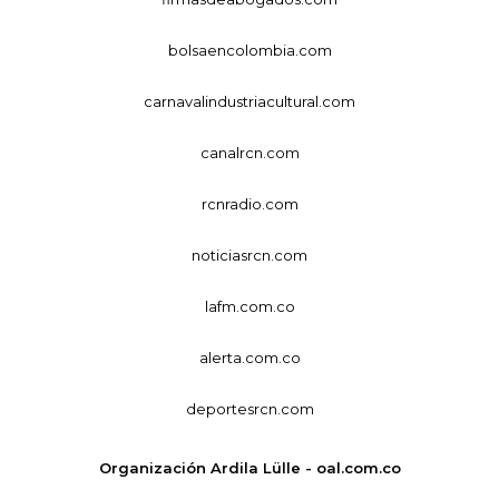
bolsaencolombia.com
carnavalindustriacultural.com
canalrcn.com
rcnradio.com
noticiasrcn.com
lafm.com.co
alerta.com.co
deportesrcn.com
Organización Ardila Lülle - oal.com.co