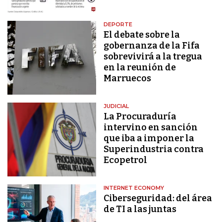
DEPORTE
El debate sobre la
gobernanza de la Fifa
sobrevivirá a la tregua
en la reunión de
Marruecos
JUDICIAL
La Procuraduría
intervino en sanción
que iba a imponer la
Superindustria contra
Ecopetrol
INTERNET ECONOMY
Ciberseguridad: del área
de TI a las juntas