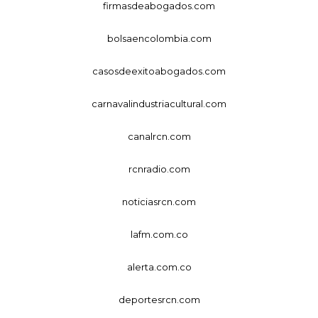
firmasdeabogados.com
bolsaencolombia.com
casosdeexitoabogados.com
carnavalindustriacultural.com
canalrcn.com
rcnradio.com
noticiasrcn.com
lafm.com.co
alerta.com.co
deportesrcn.com