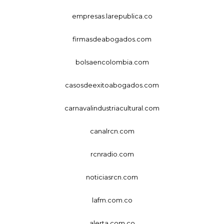
empresas.larepublica.co
firmasdeabogados.com
bolsaencolombia.com
casosdeexitoabogados.com
carnavalindustriacultural.com
canalrcn.com
rcnradio.com
noticiasrcn.com
lafm.com.co
alerta.com.co