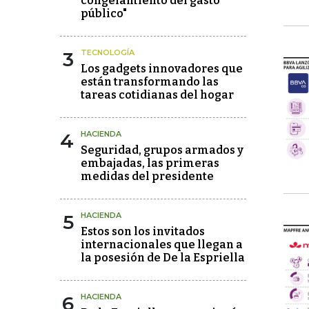
congelamiento del gasto
público"
3
TECNOLOGÍA
Los gadgets innovadores que
están transformando las
tareas cotidianas del hogar
4
HACIENDA
Seguridad, grupos armados y
embajadas, las primeras
medidas del presidente
5
HACIENDA
Estos son los invitados
internacionales que llegan a
la posesión de De la Espriella
6
HACIENDA