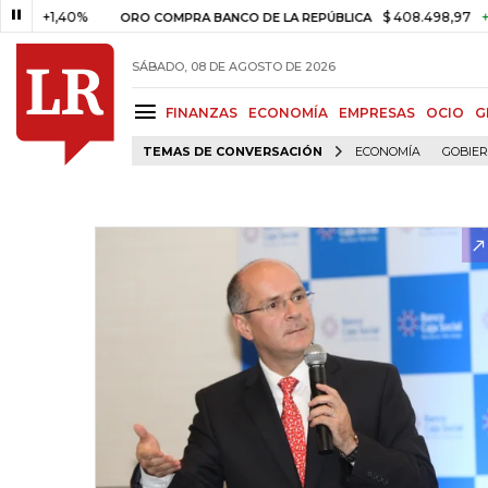
+1,40%
$ 408.498,97
+$ 8.75
ORO COMPRA BANCO DE LA REPÚBLICA
SÁBADO, 08 DE AGOSTO DE 2026
FINANZAS
ECONOMÍA
EMPRESAS
OCIO
G
TEMAS DE CONVERSACIÓN
ECONOMÍA
GOBIE