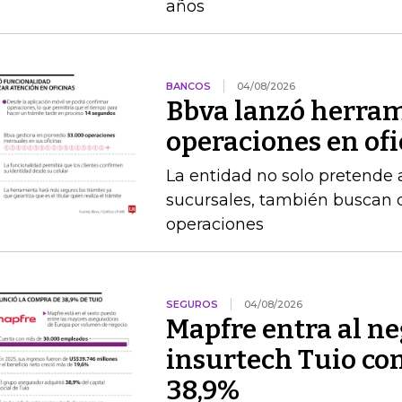
años
BANCOS
04/08/2026
Bbva lanzó herram
operaciones en of
La entidad no solo pretende a
sucursales, también buscan q
operaciones
SEGUROS
04/08/2026
Mapfre entra al neg
insurtech Tuio co
38,9%