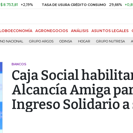
3,81
+2,19%
29,66%
+0,87%
+
TASA DE USURA CRÉDITO CONSUMO
LOBOECONOMÍA
AGRONEGOCIOS
ANÁLISIS
ASUNTOS LEGALES
RNO NACIONAL
GRUPO ARGOS
ODINSA
HOGAR
GRUPO NUTRESA
A
BANCOS
Caja Social habilita
Alcancía Amiga par
Ingreso Solidario a