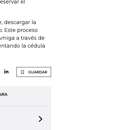
eservar el
e, descargar la
o. Este proceso
Amiga a través de
entando la cédula
GUARDAR
ARA
Next slide