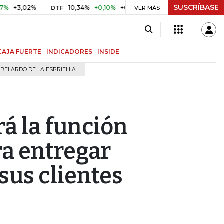
SUSCRÍBASE
3,02%
10,34%
+0,10%
+0,98%
$ 416,96
+$ 0,05
+0,
DTF
VER MÁS
UVR
CAJA FUERTE
INDICADORES
INSIDE
BELARDO DE LA ESPRIELLA
rá la función
a entregar
 sus clientes