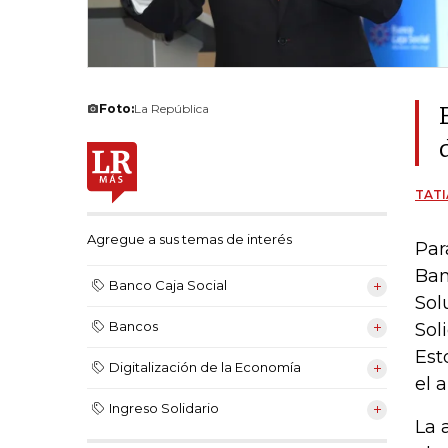
Foto:
La República
TATI
Agregue a sus temas de interés
Par
Ban
Banco Caja Social
Sol
Bancos
Sol
Est
Digitalización de la Economía
el 
Ingreso Solidario
La 