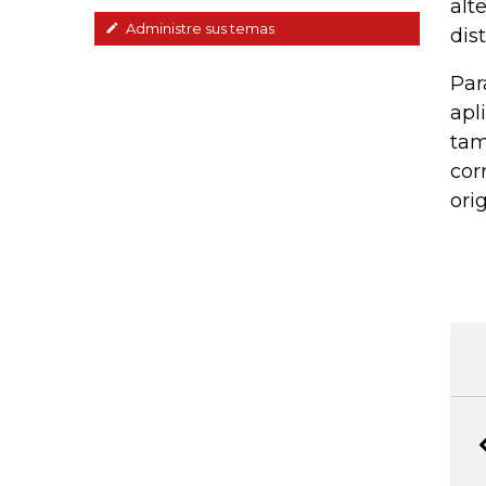
alt
Administre sus temas
dis
Par
apl
tam
cor
ori