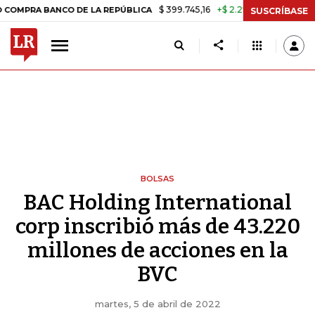
$ 399.745,16
+$ 2.295,71
+0,58%
ANCO DE LA REPÚBLICA
TASA DE
SUSCRÍBASE
BOLSAS
BAC Holding International
corp inscribió más de 43.220
millones de acciones en la
BVC
martes, 5 de abril de 2022