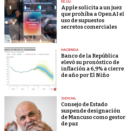
EE.UU.
Apple solicita a un juez
que prohíba a OpenAI el
uso de supuestos
secretos comerciales
HACIENDA
Banco de la República
elevó su pronóstico de
inflación a 6,9% a cierre
de año por El Niño
JUDICIAL
Consejo de Estado
suspende designación
de Mancuso como gestor
de paz