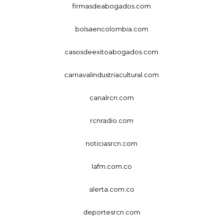
firmasdeabogados.com
bolsaencolombia.com
casosdeexitoabogados.com
carnavalindustriacultural.com
canalrcn.com
rcnradio.com
noticiasrcn.com
lafm.com.co
alerta.com.co
deportesrcn.com