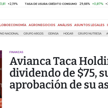
+2,19%
29,66%
+0,87%
+3,02
TASA DE USURA CRÉDITO CONSUMO
LOBOECONOMÍA
AGRONEGOCIOS
ANÁLISIS
ASUNTOS LEGALES
RNO NACIONAL
GRUPO ARGOS
ODINSA
HOGAR
GRUPO NUTRESA
A
FINANZAS
Avianca Taca Hold
dividendo de $75, s
aprobación de su 