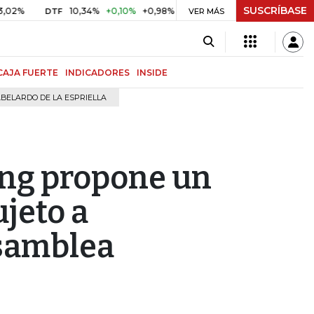
SUSCRÍBASE
%
10,34%
+0,10%
+0,98%
$ 416,91
+$ 0,05
+0,01%
DTF
UVR
VER MÁS
CAJA FUERTE
INDICADORES
INSIDE
BELARDO DE LA ESPRIELLA
ing propone un
ujeto a
asamblea