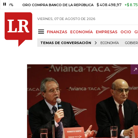
0%
$ 408.498,97
+$ 8.753,81
ORO COMPRA BANCO DE LA REPÚBLICA
VIERNES, 07 DE AGOSTO DE 2026
FINANZAS
ECONOMÍA
EMPRESAS
OCIO
G
TEMAS DE CONVERSACIÓN
ECONOMÍA
GOBIE