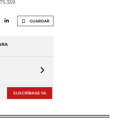
75.359.
GUARDAR
ARA
Next slide
SUSCRÍBASE YA