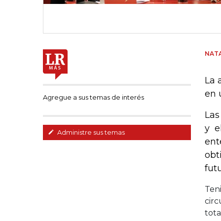
NATA
La 
en 
Agregue a sus temas de interés
Las
y e
Administre sus temas
ent
obt
fut
Teni
circ
tota