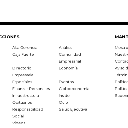
CCIONES
MANT
Alta Gerencia
Análisis
Mesa d
Caja Fuerte
Comunidad
Nuestr
Empresarial
Contác
Directorio
Economía
Aviso 
Empresarial
Términ
Especiales
Eventos
Políti
Finanzas Personales
Globoeconomía
Polític
Infraestructura
Inside
Superi
Obituarios
Ocio
Responsabilidad
Salud Ejecutiva
Social
Videos