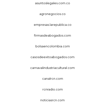
asuntoslegales.com.co
agronegocios.co
empresas.larepublica.co
firmasdeabogados.com
bolsaencolombia.com
casosdeexitoabogados.com
carnavalindustriacultural.com
canalrcn.com
rcnradio.com
noticiasrcn.com