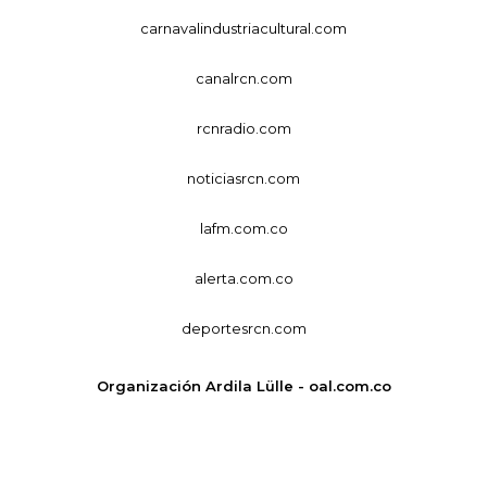
carnavalindustriacultural.com
canalrcn.com
rcnradio.com
noticiasrcn.com
lafm.com.co
alerta.com.co
deportesrcn.com
Organización Ardila Lülle - oal.com.co