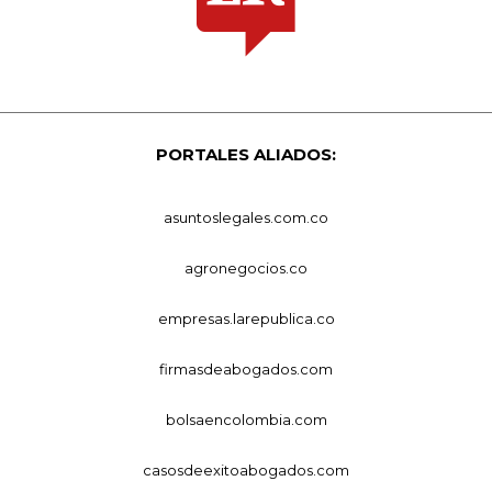
PORTALES ALIADOS:
asuntoslegales.com.co
agronegocios.co
empresas.larepublica.co
firmasdeabogados.com
bolsaencolombia.com
casosdeexitoabogados.com