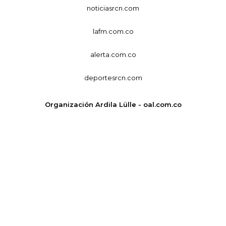
noticiasrcn.com
lafm.com.co
alerta.com.co
deportesrcn.com
Organización Ardila Lülle - oal.com.co