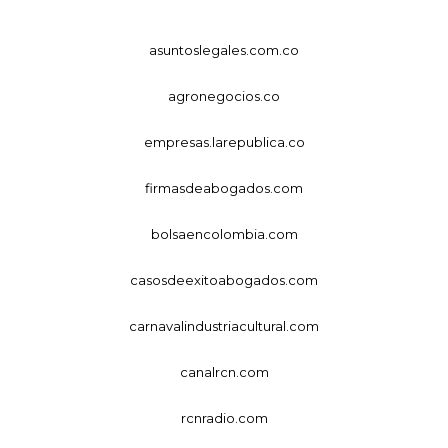
asuntoslegales.com.co
agronegocios.co
empresas.larepublica.co
firmasdeabogados.com
bolsaencolombia.com
casosdeexitoabogados.com
carnavalindustriacultural.com
canalrcn.com
rcnradio.com