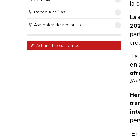
la 
Banco AV Villas
La 
Asamblea de accionistas
20
par
créd
Administre sus temas
“La
en 
ofr
AV V
Her
tra
int
per
“En