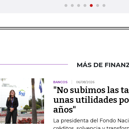
MÁS DE FINAN
BANCOS
06/08/2026
"No subimos las ta
unas utilidades por
años"
La presidenta del Fondo Nac
créditos, solvencia y transfo