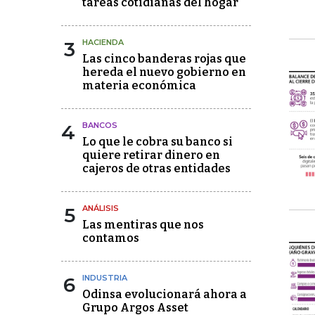
tareas cotidianas del hogar
3
HACIENDA
Las cinco banderas rojas que
hereda el nuevo gobierno en
materia económica
4
BANCOS
Lo que le cobra su banco si
quiere retirar dinero en
cajeros de otras entidades
5
ANÁLISIS
Las mentiras que nos
contamos
6
INDUSTRIA
Odinsa evolucionará ahora a
Grupo Argos Asset