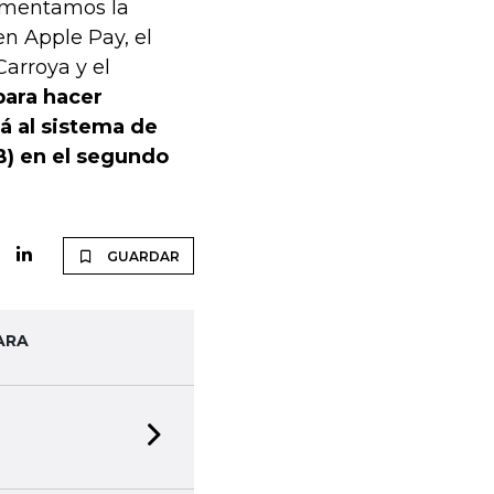
lementamos la
en Apple Pay, el
arroya y el
para hacer
á al sistema de
B) en el segundo
GUARDAR
ARA
Next slide