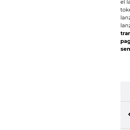
el 
tok
lan
lan
tra
pag
sem