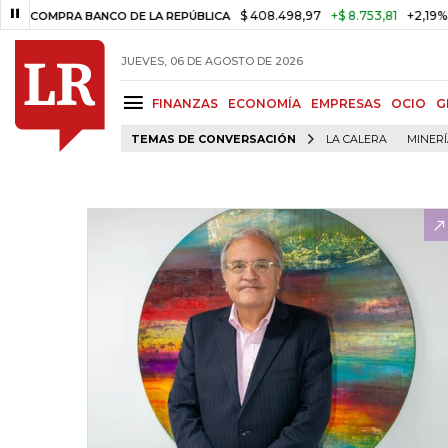
$ 408.498,97
+$ 8.753,81
+2,19%
PRA BANCO DE LA REPÚBLICA
TA
JUEVES, 06 DE AGOSTO DE 2026
FINANZAS
ECONOMÍA
EMPRESAS
OCIO
G
TEMAS DE CONVERSACIÓN
LA CALERA
MINER