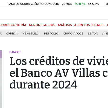
29,66%
+0,87%
+3,02%
10,
SA DE USURA CRÉDITO CONSUMO
DTF
LOBOECONOMÍA
AGRONEGOCIOS
ANÁLISIS
ASUNTOS LEGALES
ÍA
CARBÓN
VENEZUELA
PETRÓLEO
GRUPO ARGOS
EBITDA
AMÉ
BANCOS
Los créditos de viv
el Banco AV Villas 
durante 2024