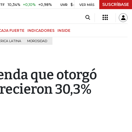
SUSCRÍBASE
34%
+0,10%
+0,98%
$ 416,91
+$ 0,05
+0,01%
US
UVR
VER MÁS
BITCOIN
CAJA FUERTE
INDICADORES
INSIDE
RICA LATINA
MOROSIDAD
ienda que otorgó
crecieron 30,3%