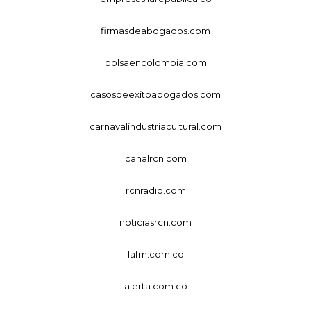
firmasdeabogados.com
bolsaencolombia.com
casosdeexitoabogados.com
carnavalindustriacultural.com
canalrcn.com
rcnradio.com
noticiasrcn.com
lafm.com.co
alerta.com.co