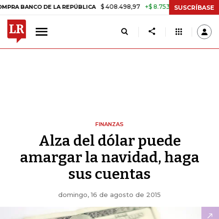
$ 408.498,97
+$ 8.753,81
+2,19%
CO DE LA REPÚBLICA
TASA DE U
SUSCRÍBASE
FINANZAS
Alza del dólar puede
amargar la navidad, haga
sus cuentas
domingo, 16 de agosto de 2015