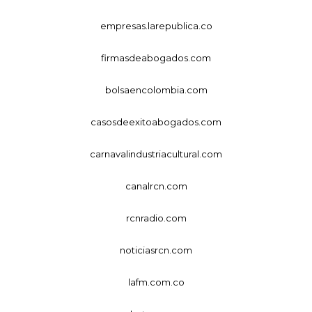
empresas.larepublica.co
firmasdeabogados.com
bolsaencolombia.com
casosdeexitoabogados.com
carnavalindustriacultural.com
canalrcn.com
rcnradio.com
noticiasrcn.com
lafm.com.co