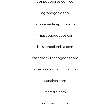
asuntoslegales.com.co
agronegocios.co
empresas.larepublica.co
firmasdeabogados.com
bolsaencolombia.com
casosdeexitoabogados.com
carnavalindustriacultural.com
canalrcn.com
rcnradio.com
noticiasrcn.com