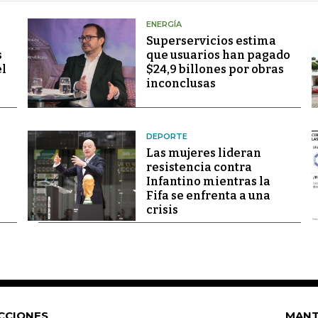
ENERGÍA
Superservicios estima
s
que usuarios han pagado
el
$24,9 billones por obras
inconclusas
DEPORTE
Las mujeres lideran
resistencia contra
Infantino mientras la
Fifa se enfrenta a una
crisis
CCIONES
MANT