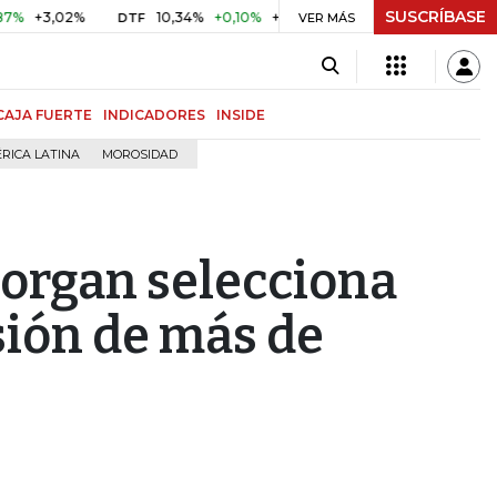
SUSCRÍBASE
+3,02%
10,34%
+0,10%
+0,98%
$ 416,91
+$ 0,05
+0,
DTF
VER MÁS
UVR
CAJA FUERTE
INDICADORES
INSIDE
RICA LATINA
MOROSIDAD
organ selecciona
sión de más de