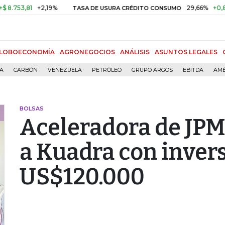
53,81
+2,19%
29,66%
+0,87%
TASA DE USURA CRÉDITO CONSUMO
LOBOECONOMÍA
AGRONEGOCIOS
ANÁLISIS
ASUNTOS LEGALES
ÍA
CARBÓN
VENEZUELA
PETRÓLEO
GRUPO ARGOS
EBITDA
AMÉ
BOLSAS
Aceleradora de JPM
a Kuadra con inver
US$120.000