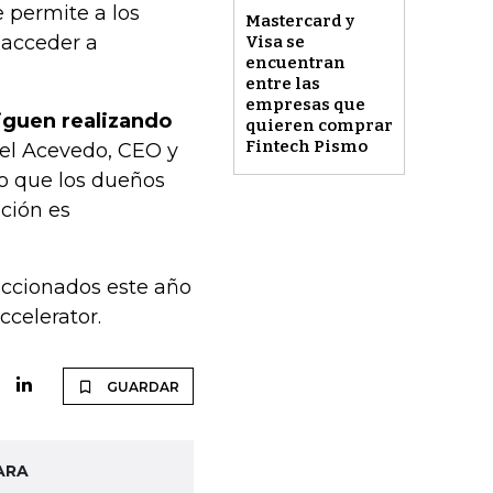
 permite a los
Mastercard y
 acceder a
Visa se
encuentran
entre las
empresas que
iguen realizando
quieren comprar
Fintech Pismo
iel Acevedo, CEO y
o que los dueños
ación es
eccionados este año
celerator.
GUARDAR
ARA