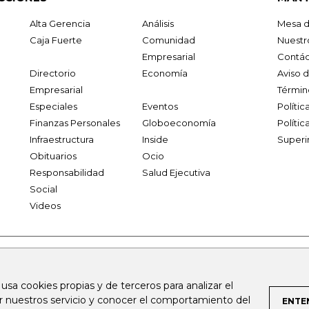
Alta Gerencia
Análisis
Mesa d
Caja Fuerte
Comunidad
Nuestr
Empresarial
Contác
Directorio
Economía
Aviso 
Empresarial
Términ
Especiales
Eventos
Políti
Finanzas Personales
Globoeconomía
Polític
Infraestructura
Inside
Superi
Obituarios
Ocio
Responsabilidad
Salud Ejecutiva
Social
Videos
.larepublica.co
firmasdeabogados.com
bolsaencolombia.com
 usa cookies propias y de terceros para analizar el
al.com
canalrcn.com
rcnradio.com
noticiasrcn.com
lafm.c
ar nuestros servicio y conocer el comportamiento del
ENTE