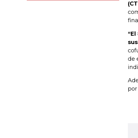
(CT
com
fin
“El
sus
cof
de 
ind
Ade
por