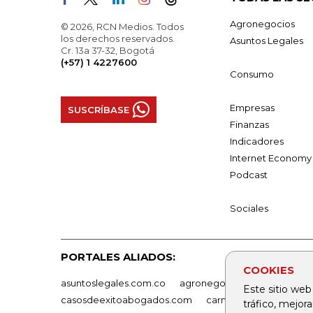
Agronegocios
© 2026, RCN Medios. Todos
los derechos reservados.
Asuntos Legales
Cr. 13a 37-32, Bogotá
(+57) 1 4227600
Consumo
Empresas
SUSCRÍBASE
Finanzas
Indicadores
Internet Economy
Podcast
Sociales
PORTALES ALIADOS:
COOKIES
asuntoslegales.com.co
agronegocios.co
empresas
Este sitio web
casosdeexitoabogados.com
carnavalindustriacultur
tráfico, mejor