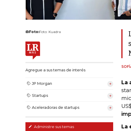
Foto:
Foto: Kuadra
SOF
Agregue a sus temas de interés
La 
JP Morgan
sta
Startups
mic
US$
Aceleradoras de startups
imp
La 
Administre sus temas