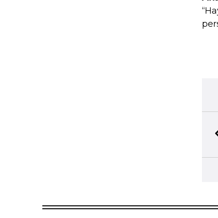
“Ha
per