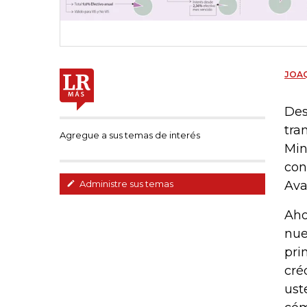
JOAQ
Des
tra
Agregue a sus temas de interés
Min
con
Ava
Administre sus temas
Aho
nue
pri
cré
ust