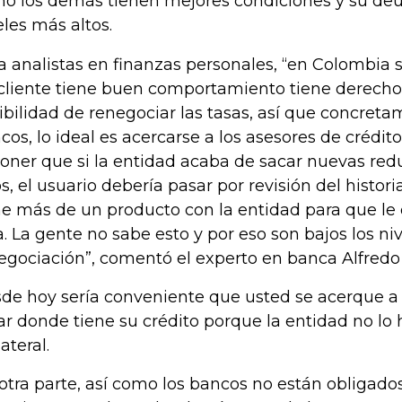
o los demás tienen mejores condiciones y su de
eles más altos.
a analistas en finanzas personales, “en Colombia 
cliente tiene buen comportamiento tiene derecho
ibilidad de renegociar las tasas, así que concret
cos, lo ideal es acercarse a los asesores de crédito
oner que si la entidad acaba de sacar nuevas red
os, el usuario debería pasar por revisión del histori
ne más de un producto con la entidad para que le
a. La gente no sabe esto y por eso son bajos los ni
egociación”, comentó el experto en banca Alfredo
de hoy sería conveniente que usted se acerque a 
ar donde tiene su crédito porque la entidad no lo
lateral.
otra parte, así como los bancos no están obligad