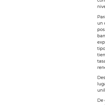
cóm
niv
Par
un 
pos
ban
exp
tip
tie
tas
ren
Des
lug
uni
De 