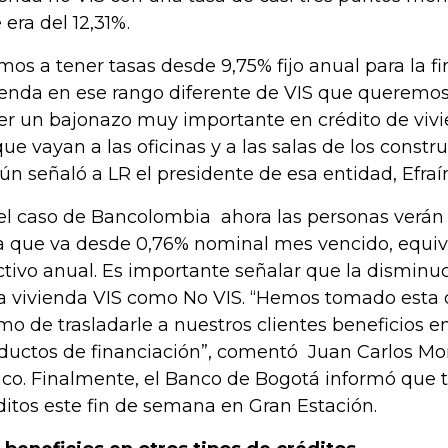
 era del 12,31%.
mos a tener tasas desde 9,75% fijo anual para la f
ienda en ese rango diferente de VIS que queremos
er un bajonazo muy importante en crédito de vivie
que vayan a las oficinas y a las salas de los constru
ún señaló a LR el presidente de esa entidad, Efraí
el caso de Bancolombia ahora las personas verán
a que va desde 0,76% nominal mes vencido, equiv
ctivo anual. Es importante señalar que la disminuc
a vivienda VIS como No VIS. “Hemos tomado esta d
mo de trasladarle a nuestros clientes beneficios en
ductos de financiación”, comentó Juan Carlos Mor
co. Finalmente, el Banco de Bogotá informó que t
ditos este fin de semana en Gran Estación.