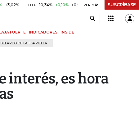
SUSCRÍBASE
2%
10,34%
+0,10%
+0,98%
$ 416,91
+$ 0,05
+0,01%
DTF
UVR
VER MÁS
CAJA FUERTE
INDICADORES
INSIDE
BELARDO DE LA ESPRIELLA
e interés, es hora
as