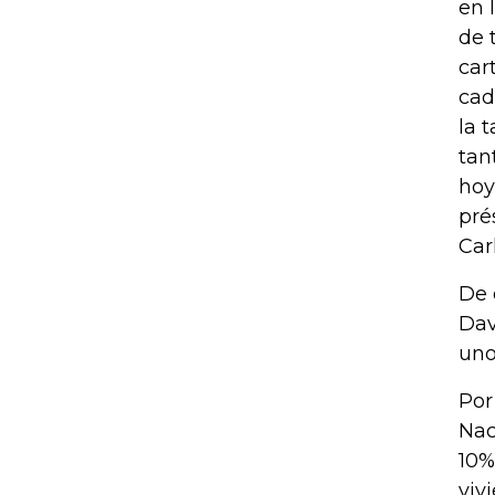
en 
de 
car
cad
la 
tan
hoy
pré
Car
De 
Dav
uno
Por
Nac
10%
viv