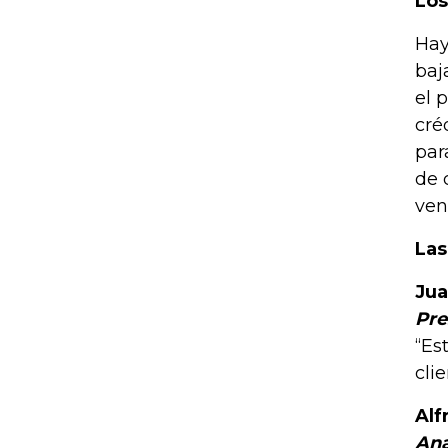
Los
Hay
baj
el 
cré
par
de 
ven
Las
Jua
Pre
“Es
cli
Alf
Ana