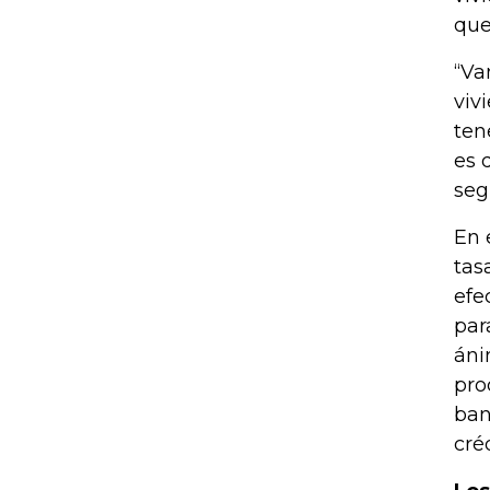
que
“Va
viv
ten
es 
seg
En 
tas
efe
par
áni
pro
ban
cré