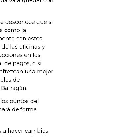
uda va a quedar con
se desconoce que si
s como la
amente con estos
 de las oficinas y
ucciones en los
al de pagos, o si
 ofrezcan una mejor
veles de
 Barragán.
los puntos del
 hará de forma
os a hacer cambios