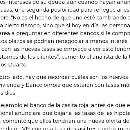
los intereses de su deuda aún cuando hayan anun
tasas, una segunda posibilidad para renegociar es 
tera. “No es el hecho de que uno esté cambiando 
a cierto tiempo, sino que si hoy en día las perso
tarea a preguntar en diferentes bancos si le compr
tos plazos se podrían renegociar a menos interés,
 con las nuevas tasas se empiece a ver este fenó
stamos de los clientes”, comentó el analista de la 
los Duarte.
otro lado, hay que recordar cuáles son los nuevos 
ivienda y Bancolombia que estarán con tasas má
s días.
 ejemplo el banco de la casita roja, antes de que 
ional anunciara que bajaría las tasas de las hipot
, comentó que ellos tendrían una nueva oferta de 
ienda no VIS con una tasa de casi tres puntos m