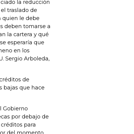
ciado la reducción
el traslado de
a quien le debe
nas deben tomarse a
an la cartera y qué
 se esperaría que
meno en los
U. Sergio Arboleda,
créditos de
s bajas que hace
el Gobierno
ecas por debajo de
créditos para
enor del momento