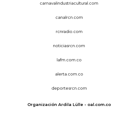
carnavalindustriacultural.com
canalrcn.com
rcnradio.com
noticiasrcn.com
lafm.com.co
alerta.com.co
deportesrcn.com
Organización Ardila Lülle - oal.com.co