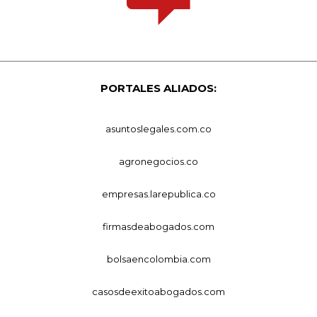
PORTALES ALIADOS:
asuntoslegales.com.co
agronegocios.co
empresas.larepublica.co
firmasdeabogados.com
bolsaencolombia.com
casosdeexitoabogados.com