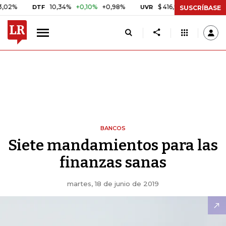
10,34%
+0,10%
+0,98%
$ 416,96
+$ 0,05
+0,01%
DTF
UVR
SUSCRÍBASE
BANCOS
Siete mandamientos para las
finanzas sanas
martes, 18 de junio de 2019