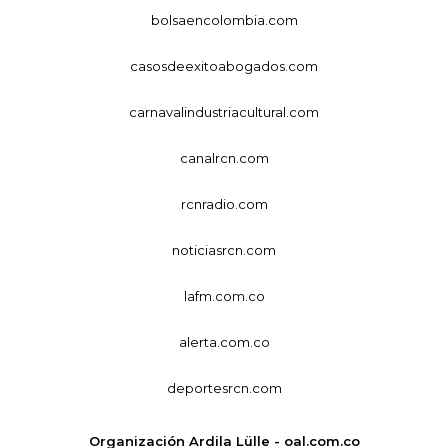
bolsaencolombia.com
casosdeexitoabogados.com
carnavalindustriacultural.com
canalrcn.com
rcnradio.com
noticiasrcn.com
lafm.com.co
alerta.com.co
deportesrcn.com
Organización Ardila Lülle - oal.com.co