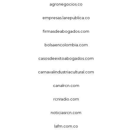
agronegocios.co
empresas.larepublica.co
firmasdeabogados.com
bolsaencolombia.com
casosdeexitoabogados.com
carnavalindustriacultural.com
canalrcn.com
rcnradio.com
noticiasrcn.com
lafm.com.co