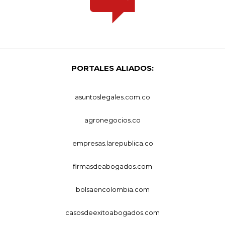
PORTALES ALIADOS:
asuntoslegales.com.co
agronegocios.co
empresas.larepublica.co
firmasdeabogados.com
bolsaencolombia.com
casosdeexitoabogados.com