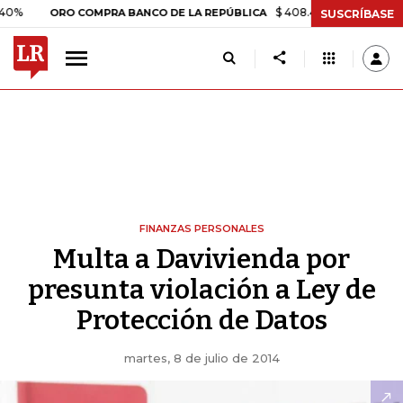
$ 408.498,97
+$ 8.753,81
ORO COMPRA BANCO DE LA REPÚBLICA
SUSCRÍBASE
FINANZAS PERSONALES
Multa a Davivienda por
presunta violación a Ley de
Protección de Datos
martes, 8 de julio de 2014