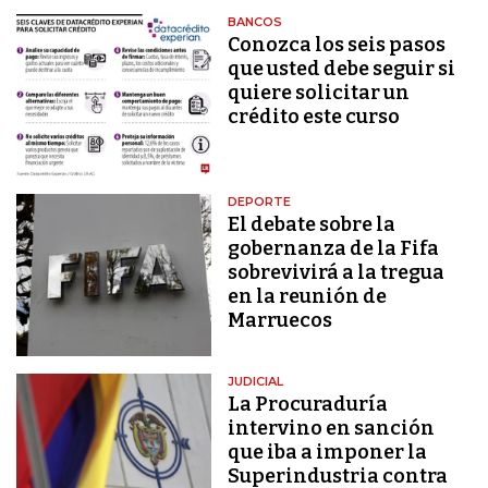
BANCOS
Conozca los seis pasos
que usted debe seguir si
quiere solicitar un
crédito este curso
DEPORTE
El debate sobre la
gobernanza de la Fifa
sobrevivirá a la tregua
en la reunión de
Marruecos
JUDICIAL
La Procuraduría
intervino en sanción
que iba a imponer la
Superindustria contra