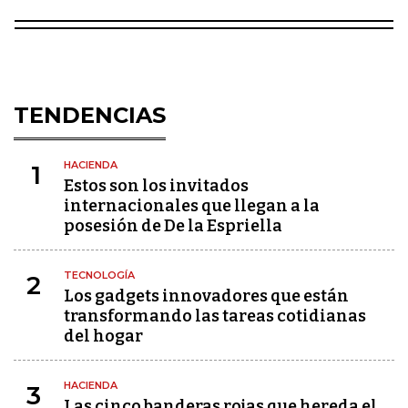
TENDENCIAS
HACIENDA
1
Estos son los invitados
internacionales que llegan a la
posesión de De la Espriella
TECNOLOGÍA
2
Los gadgets innovadores que están
transformando las tareas cotidianas
del hogar
HACIENDA
3
Las cinco banderas rojas que hereda el