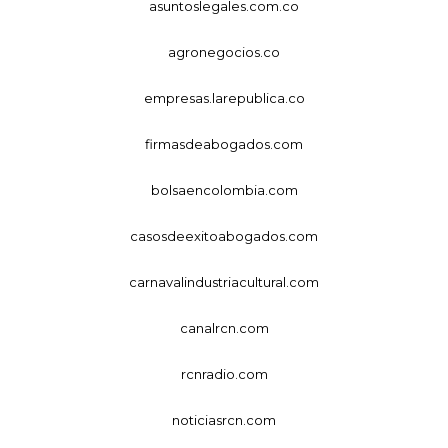
asuntoslegales.com.co
agronegocios.co
empresas.larepublica.co
firmasdeabogados.com
bolsaencolombia.com
casosdeexitoabogados.com
carnavalindustriacultural.com
canalrcn.com
rcnradio.com
noticiasrcn.com