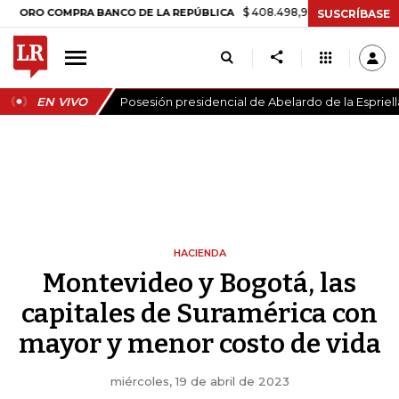
$ 408.498,97
+$ 8.753,81
+2,19%
 COMPRA BANCO DE LA REPÚBLICA
SUSCRÍBASE
EN VIVO
Posesión presidencial de Abelardo de la Espriell
HACIENDA
Montevideo y Bogotá, las
capitales de Suramérica con
mayor y menor costo de vida
miércoles, 19 de abril de 2023