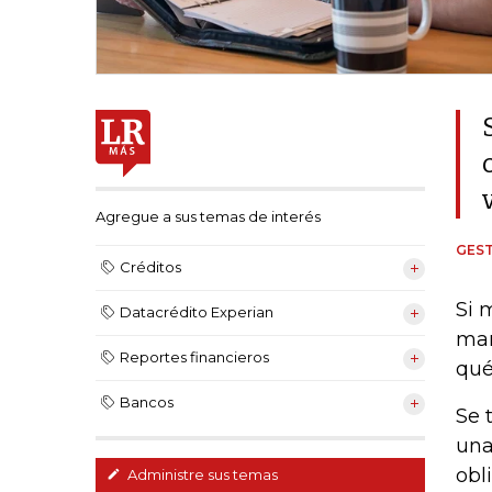
Agregue a sus temas de interés
GEST
Créditos
Si 
Datacrédito Experian
man
Reportes financieros
qué
Bancos
Se 
una
obl
Administre sus temas