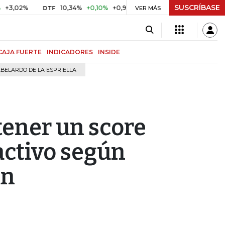
SUSCRÍBASE
%
10,34%
+0,10%
+0,98%
$ 416,96
+$ 0,05
+0,01%
DTF
UVR
VER MÁS
CAJA FUERTE
INDICADORES
INSIDE
BELARDO DE LA ESPRIELLA
ener un score
ractivo según
an