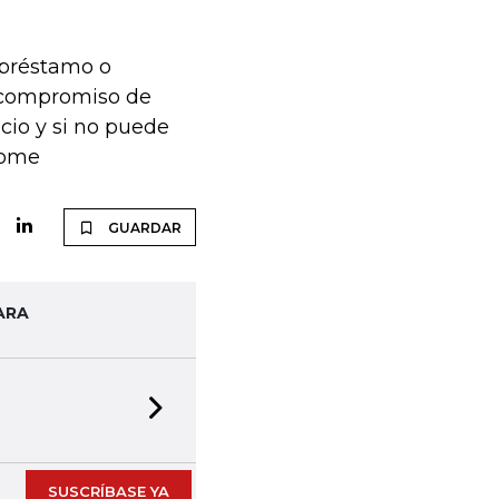
 préstamo o
e compromiso de
icio y si no puede
tome
GUARDAR
ARA
Next slide
SUSCRÍBASE YA