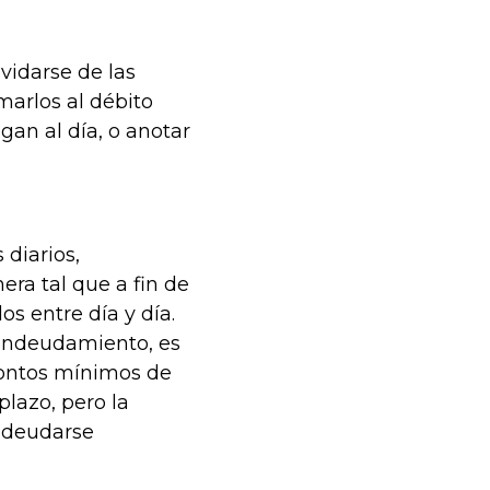
vidarse de las
marlos al débito
an al día, o anotar
 diarios,
era tal que a fin de
s entre día y día.
 endeudamiento, es
montos mínimos de
 plazo, pero la
ndeudarse