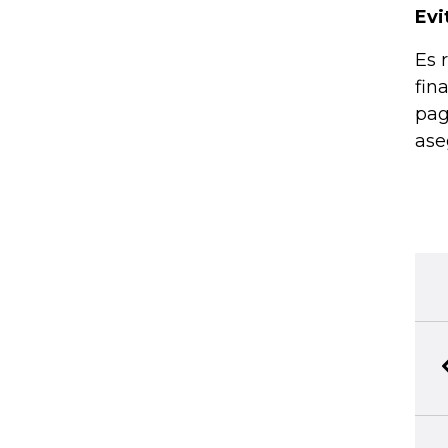
Evi
Es 
fin
pag
ase