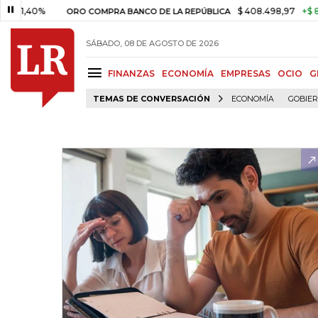
0%
$ 408.498,97
+$ 8.753,81
ORO COMPRA BANCO DE LA REPÚBLICA
SÁBADO, 08 DE AGOSTO DE 2026
FINANZAS
ECONOMÍA
EMPRESAS
OCIO
G
TEMAS DE CONVERSACIÓN
ECONOMÍA
GOBIE