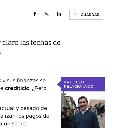
GUARDAR
 claro las fechas de
s
 y sus finanzas se
ARTÍCULO
RELACIONADO
re
crediticio
. ¿Pero
 actual y pasado de
ealizan los pagos de
á un score