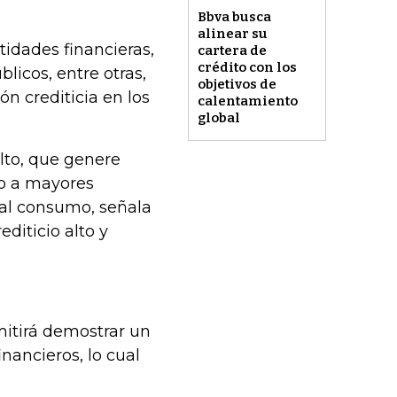
Bbva busca
alinear su
tidades financieras,
cartera de
crédito con los
licos, entre otras,
objetivos de
n crediticia en los
calentamiento
global
lto, que genere
so a mayores
 al consumo, señala
iticio alto y
rmitirá demostrar un
ancieros, lo cual