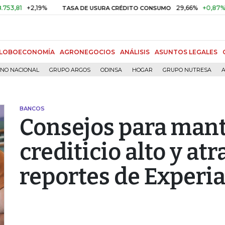
+2,19%
29,66%
+0,87%
+3,02
TASA DE USURA CRÉDITO CONSUMO
LOBOECONOMÍA
AGRONEGOCIOS
ANÁLISIS
ASUNTOS LEGALES
RNO NACIONAL
GRUPO ARGOS
ODINSA
HOGAR
GRUPO NUTRESA
A
BANCOS
Consejos para mant
crediticio alto y at
reportes de Experi