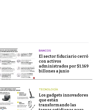
BANCOS
El sector fiduciario cerró
con activos
administrados por $1.169
billones a junio
TECNOLOGÍA
Los gadgets innovadores
que están
transformando las
tareas cotidianas para