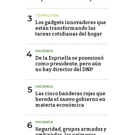
3
TECNOLOGÍA
Los gadgets innovadores que
están transformando las
tareas cotidianas del hogar
4
HACIENDA
De la Espriella se posesionó
como presidente, pero aún
no hay director del DNP
5
HACIENDA
Las cinco banderas rojas que
hereda el nuevo gobierno en
materia económica
6
HACIENDA
Seguridad, grupos armados y
embajadas, las primeras