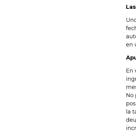
Las
Uno
fec
aut
en 
Apu
En 
ing
mes
No 
pos
la 
deu
inc