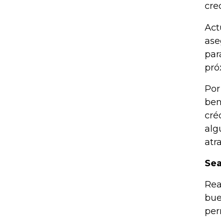
cred
Act
ase
par
pró
Por
ben
cré
alg
atra
Sea
Rea
bue
per