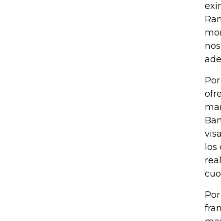
exi
Ram
mom
nos
ade
Por
ofr
man
Ban
vis
los
rea
cuo
Por
fra