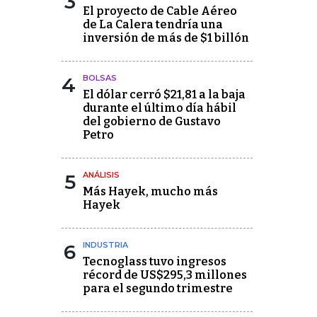
3
El proyecto de Cable Aéreo
de La Calera tendría una
inversión de más de $1 billón
4
BOLSAS
El dólar cerró $21,81 a la baja
durante el último día hábil
del gobierno de Gustavo
Petro
5
ANÁLISIS
Más Hayek, mucho más
Hayek
6
INDUSTRIA
Tecnoglass tuvo ingresos
récord de US$295,3 millones
para el segundo trimestre