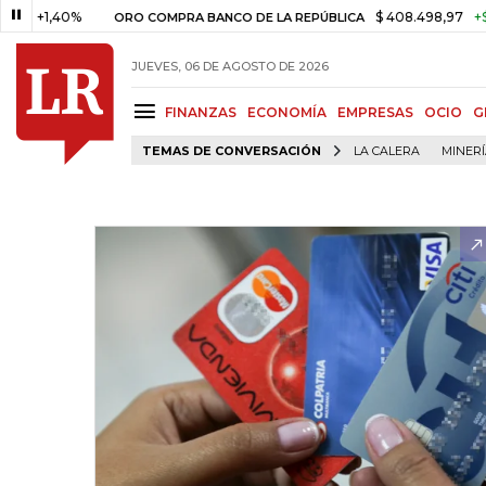
,40%
$ 408.498,97
+$ 8.753,8
ORO COMPRA BANCO DE LA REPÚBLICA
JUEVES, 06 DE AGOSTO DE 2026
FINANZAS
ECONOMÍA
EMPRESAS
OCIO
G
TEMAS DE CONVERSACIÓN
LA CALERA
MINER