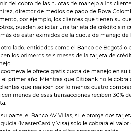
mir del cobro de las cuotas de manejo a los client
írez, director de medios de pago de Bbva Colomb
ento, por ejemplo, los clientes que tienen su c
otros, pueden solicitar una tarjeta de crédito sin
más de estar eximidos de la cuota de manejo de la
 otro lado, entidades como el Banco de Bogotá o 
ecen los primeros seis meses de la tarjeta de crédi
ejo.
coomeva le ofrece gratis cuota de manejo en su ta
a el primer año. Mientras que Citibank no le cobr
 clientes que realicen por lo menos cuatro compras
licen menos de esas transacciones reciben 30% d
ta.
 su parte, el Banco AV Villas, si le otorga dos tarj
nquicia (MasterCard y Visa) solo le cobrará el valo