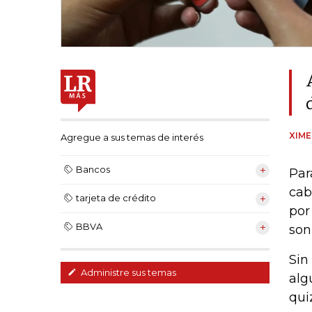
XIM
Agregue a sus temas de interés
Bancos
Par
cab
tarjeta de crédito
por
BBVA
son
Sin
Administre sus temas
alg
qui