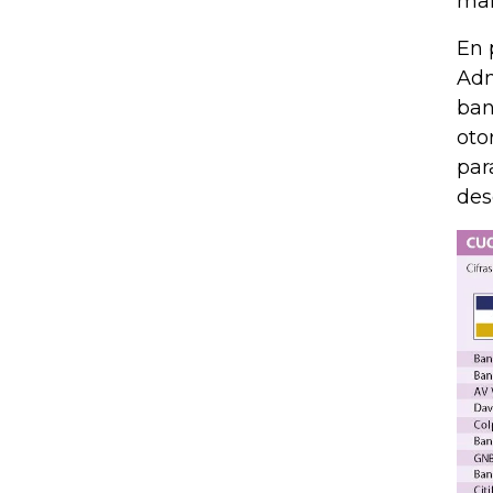
man
En 
Adm
ban
oto
par
des