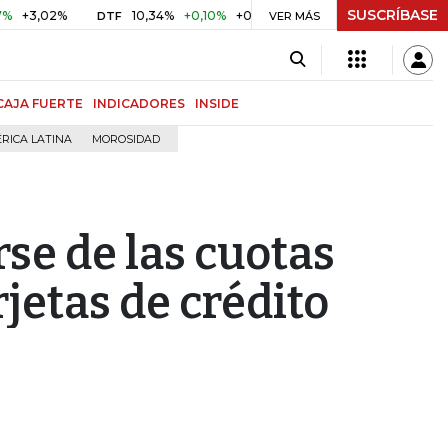
SUSCRÍBASE
2%
10,34%
+0,10%
+0,98%
$ 416,86
+$ 0,05
+0,01%
DTF
UVR
VER MÁS
CAJA FUERTE
INDICADORES
INSIDE
RICA LATINA
MOROSIDAD
rse de las cuotas
rjetas de crédito