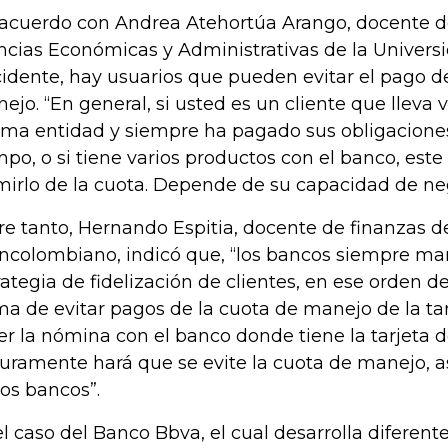
acuerdo con Andrea Atehortúa Arango, docente de
ncias Económicas y Administrativas de la Univer
idente, hay usuarios que pueden evitar el pago de
ejo. “En general, si usted es un cliente que lleva 
ma entidad y siempre ha pagado sus obligaciones
mpo, o si tiene varios productos con el banco, este
mirlo de la cuota. Depende de su capacidad de neg
re tanto, Hernando Espitia, docente de finanzas de
ncolombiano, indicó que, “los bancos siempre m
rategia de fidelización de clientes, en ese orden de
ma de evitar pagos de la cuota de manejo de la tar
er la nómina con el banco donde tiene la tarjeta d
uramente hará que se evite la cuota de manejo, a
ios bancos”.
el caso del Banco Bbva, el cual desarrolla diferent