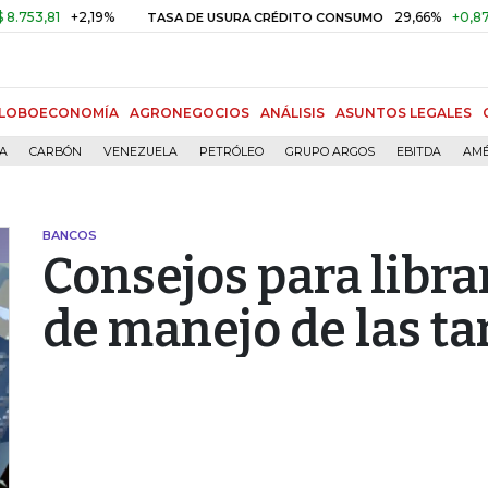
1
+2,19%
29,66%
+0,87%
+3,0
TASA DE USURA CRÉDITO CONSUMO
LOBOECONOMÍA
AGRONEGOCIOS
ANÁLISIS
ASUNTOS LEGALES
ÍA
CARBÓN
VENEZUELA
PETRÓLEO
GRUPO ARGOS
EBITDA
AMÉ
BANCOS
Consejos para libra
de manejo de las ta