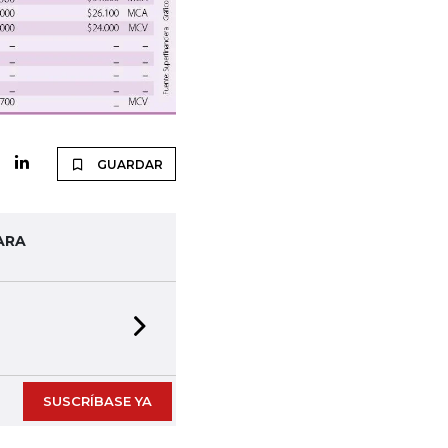
GUARDAR
ARA
Next slide
SUSCRÍBASE YA