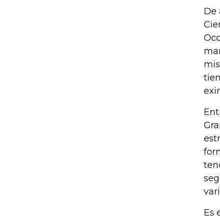
De 
Cie
Occ
man
mis
tie
exi
Ent
Gra
est
for
ten
seg
var
Es 