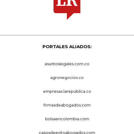
PORTALES ALIADOS:
asuntoslegales.com.co
agronegocios.co
empresas.larepublica.co
firmasdeabogados.com
bolsaencolombia.com
casosdeexitoabogados.com