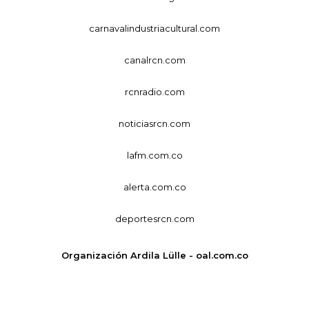
carnavalindustriacultural.com
canalrcn.com
rcnradio.com
noticiasrcn.com
lafm.com.co
alerta.com.co
deportesrcn.com
Organización Ardila Lülle - oal.com.co