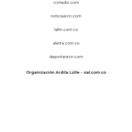
rcnradio.com
noticiasrcn.com
lafm.com.co
alerta.com.co
deportesrcn.com
Organización Ardila Lülle - oal.com.co