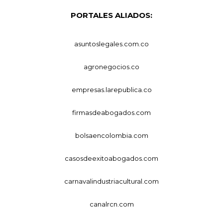
PORTALES ALIADOS:
asuntoslegales.com.co
agronegocios.co
empresas.larepublica.co
firmasdeabogados.com
bolsaencolombia.com
casosdeexitoabogados.com
carnavalindustriacultural.com
canalrcn.com