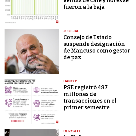
ventas de café y flores se
fueron a la baja
JUDICIAL
Consejo de Estado
suspende designación
de Mancuso como gestor
de paz
BANCOS
PSE registró 487
millones de
transacciones en el
primer semestre
DEPORTE