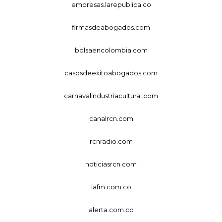
empresas.larepublica.co
firmasdeabogados.com
bolsaencolombia.com
casosdeexitoabogados.com
carnavalindustriacultural.com
canalrcn.com
rcnradio.com
noticiasrcn.com
lafm.com.co
alerta.com.co