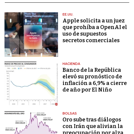
EE.UU.
Apple solicita a un juez
que prohíba a OpenAI el
uso de supuestos
secretos comerciales
HACIENDA
Banco de la República
elevó su pronóstico de
inflación a 6,9% a cierre
de año por El Niño
BOLSAS
Oro sube tras diálogos
con Irán que alivian la
preocupación por alza