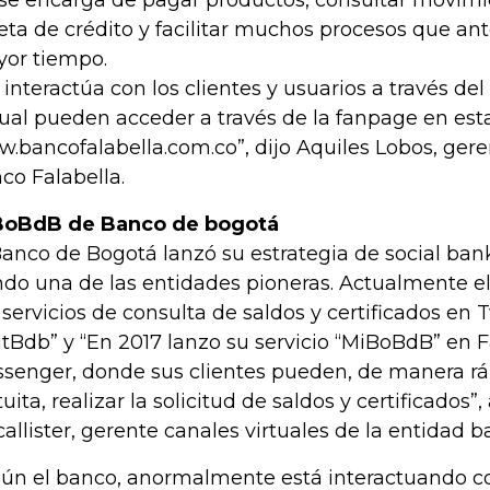
 se encarga de pagar productos, consultar movimi
jeta de crédito y facilitar muchos procesos que a
or tiempo.
a interactúa con los clientes y usuarios a través d
cual pueden acceder a través de la fanpage en esta
.bancofalabella.com.co”, dijo Aquiles Lobos, ger
co Falabella.
BoBdB de Banco de bogotá
Banco de Bogotá lanzó su estrategia de social ban
ndo una de las entidades pioneras. Actualmente e
 servicios de consulta de saldos y certificados en T
itBdb” y “En 2017 lanzo su servicio “MiBoBdB” en
senger, donde sus clientes pueden, de manera rá
tuita, realizar la solicitud de saldos y certificados
allister, gerente canales virtuales de la entidad b
ún el banco, anormalmente está interactuando c