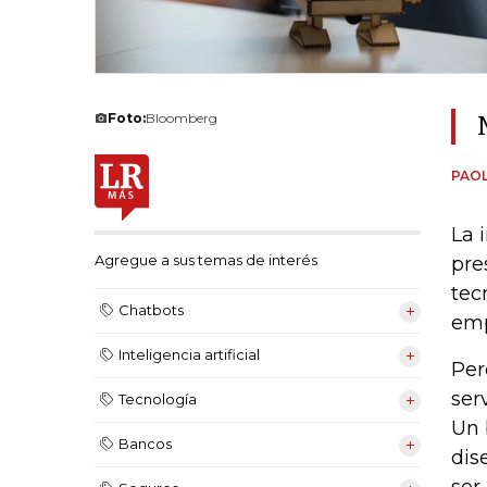
Foto:
Bloomberg
PAOL
La 
Agregue a sus temas de interés
pre
tec
Chatbots
emp
Inteligencia artificial
Per
ser
Tecnología
Un 
Bancos
dis