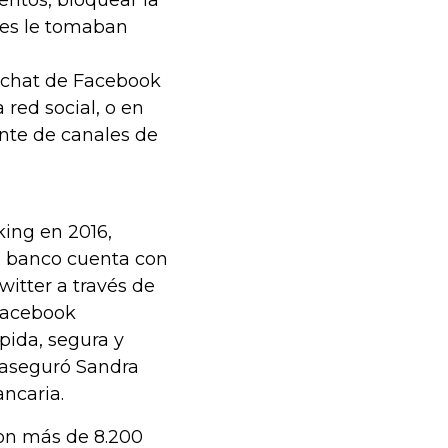
entos, bloquear la
ntes le tomaban
el chat de Facebook
 red social, o en
ente de canales de
king en 2016,
l banco cuenta con
witter a través de
 Facebook
pida, segura y
”, aseguró Sandra
ancaria.
on más de 8.200