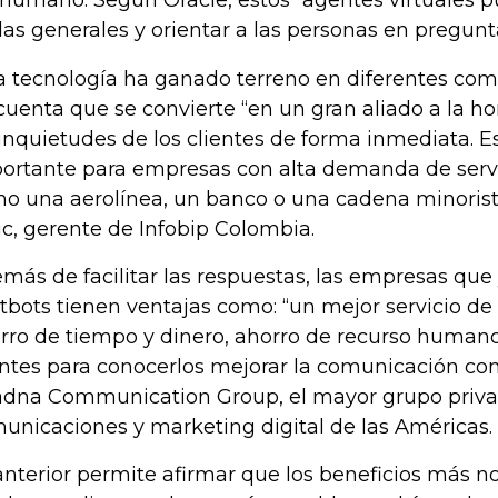
 humano. Según Oracle, estos “agentes virtuales
as generales y orientar a las personas en pregunt
a tecnología ha ganado terreno en diferentes com
cuenta que se convierte “en un gran aliado a la h
 inquietudes de los clientes de forma inmediata. E
ortante para empresas con alta demanda de servi
o una aerolínea, un banco o una cadena minorist
ic, gerente de Infobip Colombia.
más de facilitar las respuestas, las empresas qu
tbots tienen ventajas como: “un mejor servicio de 
rro de tiempo y dinero, ahorro de recurso human
entes para conocerlos mejorar la comunicación con
adna Communication Group, el mayor grupo priv
unicaciones y marketing digital de las Américas.
anterior permite afirmar que los beneficios más no