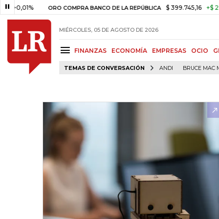
1%
$ 399.745,16
+$ 2.295,71
ORO COMPRA BANCO DE LA REPÚBLICA
MIÉRCOLES, 05 DE AGOSTO DE 2026
FINANZAS
ECONOMÍA
EMPRESAS
OCIO
G
TEMAS DE CONVERSACIÓN
ANDI
BRUCE MAC 