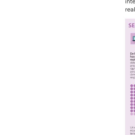
int
rea