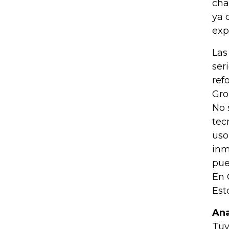
cha
ya 
exp
Las
ser
ref
Gro
No 
tec
uso
inm
pue
En 
Est
Ana
Tuy