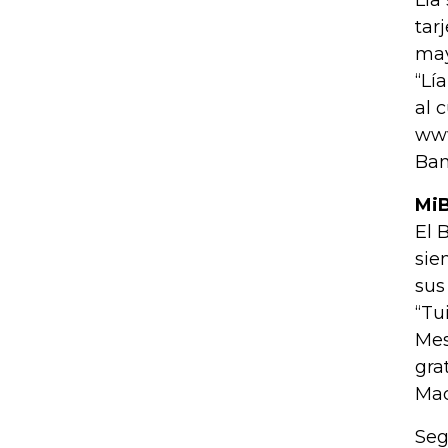
Lía
tar
may
“Lí
al 
www
Ban
Mi
El 
sie
sus
“Tu
Mes
gra
Mac
Seg