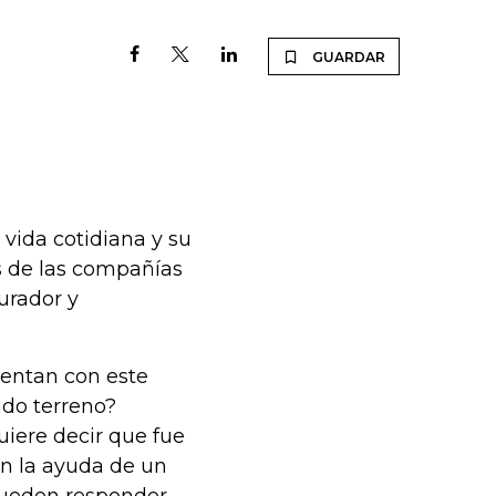
GUARDAR
 vida cotidiana y su
s de las compañías
urador y
uentan con este
ado terreno?
quiere decir que fue
in la ayuda de un