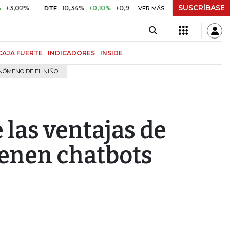
SUSCRÍBASE
10,34%
+0,10%
+0,98%
$ 416,81
+$ 0,05
+0,01%
DTF
UVR
VER MÁS
CAJA FUERTE
INDICADORES
INSIDE
NÓMENO DE EL NIÑO
 las ventajas de
ienen chatbots