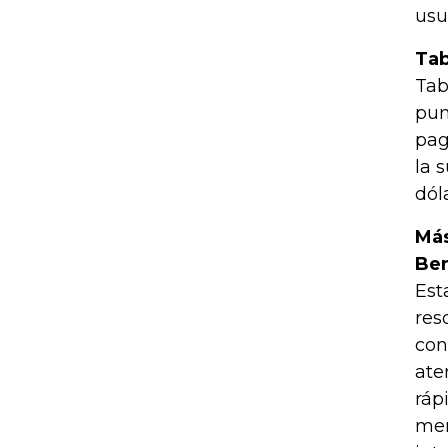
usu
Tab
Tab
pun
pag
la 
dóla
Más
Ben
Est
res
con
ate
ráp
men