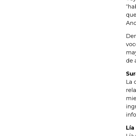
“ha
que
And
Den
voc
may
de 
Sur
La 
rel
mie
ing
inf
Lía