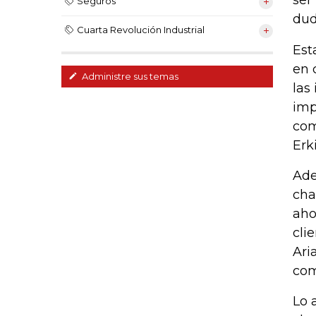
ser
Seguros
dud
Cuarta Revolución Industrial
Est
en 
Administre sus temas
las
imp
com
Erk
Ade
cha
aho
cli
Ari
com
Lo 