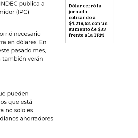
 INDEC publica a
Dólar cerró la
midor (IPC)
jornada
cotizando a
$4.218,63, con un
aumento de $33
tornó necesario
frente a la TRM
ra en dólares. En
 este pasado mes,
la también verán
que pueden
dos que está
ya no solo es
edianos ahorradores