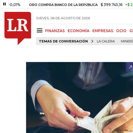
,01%
$ 399.745,16
+$ 2.295,71
ORO COMPRA BANCO DE LA REPÚBLICA
JUEVES, 06 DE AGOSTO DE 2026
FINANZAS
ECONOMÍA
EMPRESAS
OCIO
G
TEMAS DE CONVERSACIÓN
LA CALERA
MINER