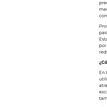
pre
med
cor
Pro
par
Est
por
red
¿Có
En 
uti
atr
exc
tam