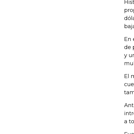
His
pro
dól
baj
En 
de 
y u
mul
El 
cue
tam
Ant
int
a t