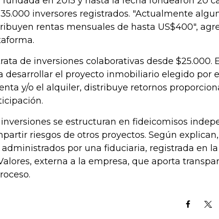
 fundada en 2015 y hasta la fecha fondearon 20 c
135.000 inversores registrados. "Actualmente algu
tribuyen rentas mensuales de hasta US$400", agr
taforma.
trata de inversiones colaborativas desde $25.000. El
a desarrollar el proyecto inmobiliario elegido por e
venta y/o el alquiler, distribuye retornos proporcion
ticipación.
 inversiones se estructuran en fideicomisos indep
partir riesgos de otros proyectos. Según explican,
 administrados por una fiduciaria, registrada en l
Valores, externa a la empresa, que aporta transpa
proceso.