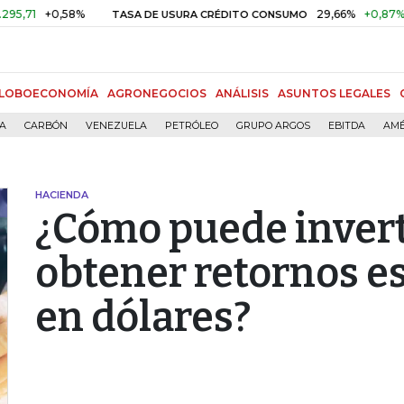
+0,58%
29,66%
+0,87%
+3,0
TASA DE USURA CRÉDITO CONSUMO
LOBOECONOMÍA
AGRONEGOCIOS
ANÁLISIS
ASUNTOS LEGALES
ÍA
CARBÓN
VENEZUELA
PETRÓLEO
GRUPO ARGOS
EBITDA
AMÉ
HACIENDA
¿Cómo puede invert
obtener retornos e
en dólares?