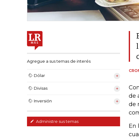
Agregue a sus temas de interés
CRON
Dólar
Con
Divisas
de 
Inversión
de 
com
Administre sus temas
En 
cua