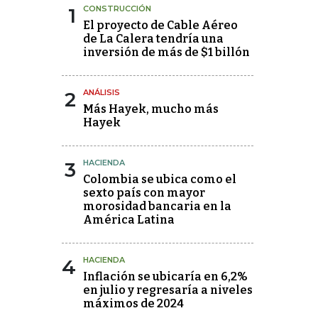
1
CONSTRUCCIÓN
El proyecto de Cable Aéreo
de La Calera tendría una
inversión de más de $1 billón
2
ANÁLISIS
Más Hayek, mucho más
Hayek
3
HACIENDA
Colombia se ubica como el
sexto país con mayor
morosidad bancaria en la
América Latina
4
HACIENDA
Inflación se ubicaría en 6,2%
en julio y regresaría a niveles
máximos de 2024