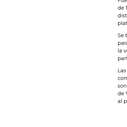
Fue
de 
dis
pla
Se 
par
la 
par
Las
com
son
de 
al 