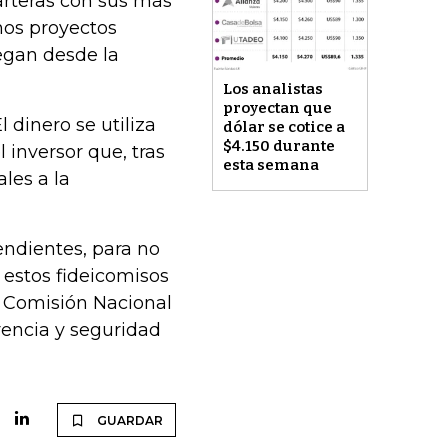
arteras con sus más
nos proyectos
egan desde la
Los analistas
proyectan que
 dinero se utiliza
dólar se cotice a
$4.150 durante
l inversor que, tras
esta semana
ales a la
endientes, para no
 estos fideicomisos
a Comisión Nacional
rencia y seguridad
GUARDAR