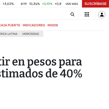
SUSCRÍBASE
2%
10,34%
+0,10%
+0,98%
$ 416,86
+$ 0,05
+0,01%
DTF
UVR
VER MÁS
CAJA FUERTE
INDICADORES
INSIDE
RICA LATINA
MOROSIDAD
ir en pesos para
stimados de 40%