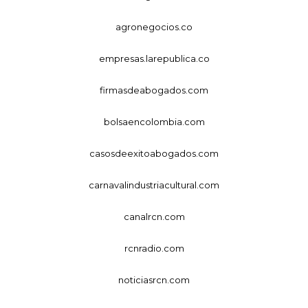
agronegocios.co
empresas.larepublica.co
firmasdeabogados.com
bolsaencolombia.com
casosdeexitoabogados.com
carnavalindustriacultural.com
canalrcn.com
rcnradio.com
noticiasrcn.com