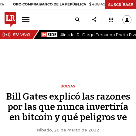
$ 408.498,97
+$ 8.753,81
+2,
ORO COMPRA BANCO DE LA REPÚBLICA
SUSCRÍBASE
EN VIVO
#InsideLR | Diego Fernando Prieto Riv
BOLSAS
Bill Gates explicó las razones
por las que nunca invertiría
en bitcoin y qué peligros ve
sábado, 26 de marzo de 2022