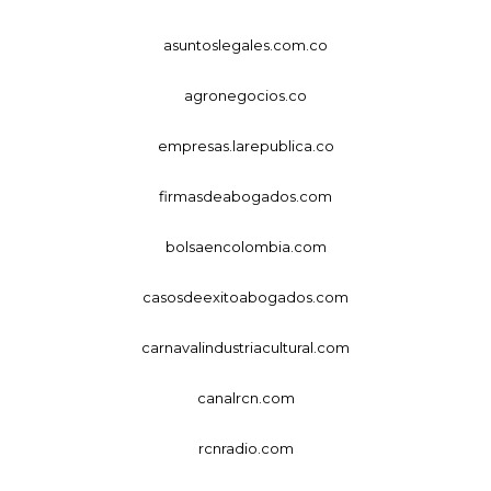
asuntoslegales.com.co
agronegocios.co
empresas.larepublica.co
firmasdeabogados.com
bolsaencolombia.com
casosdeexitoabogados.com
carnavalindustriacultural.com
canalrcn.com
rcnradio.com