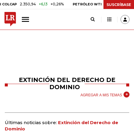
2.350,94
+6,13
+0,26%
US$ 78,01
US$ 2,92
OLCAP
PETRÓLEO WTI
SUSCRÍBASE
EXTINCIÓN DEL DERECHO DE
DOMINIO
AGREGAR A MIS TEMAS
Últimas noticias sobre:
Extinción del Derecho de
Dominio